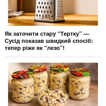
o
g
k
er
Як заточити стару “Тертку” —
Сусід показав швидкий спосіб:
тепер ріже як “лезо”!