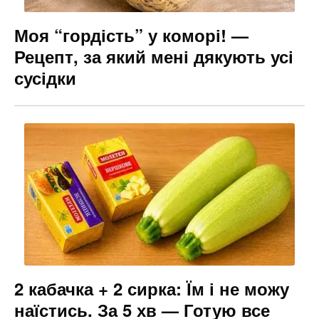
Моя “гордість” у коморі! —
Рецепт, за який мені дякують усі
сусідки
2 кабачка + 2 сирка: Їм і не можу
наїстись. За 5 хв — Готую все