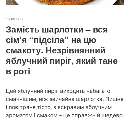
16.03.2023
Замість шарлотки – вся
сім’я “підсіла” на цю
смакоту. Незрівнянний
яблучний пиріг, який тане
в роті
Цей яблучний пиріг виходить набагато
смачнішим, ніж звичайна шарлотка. Пишне
і повітряне тісто, з яскравим яблучним
ароматом і смаком – це справжній шедевр.