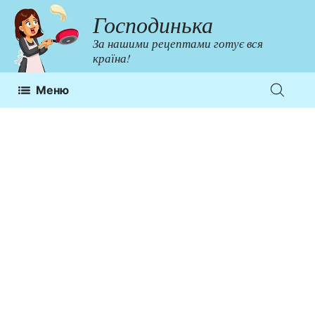
Перейти
Господинька
до
За нашими рецептами готує вся
контенту
країна!
Меню