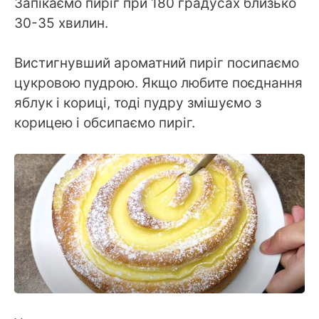
Запікаємо пиріг при 180 градусах близько
30-35 хвилин.
Вистигнувший ароматний пиріг посипаємо
цукровою пудрою. Якщо любите поєднання
яблук і кориці, тоді пудру змішуємо з
корицею і обсипаємо пиріг.