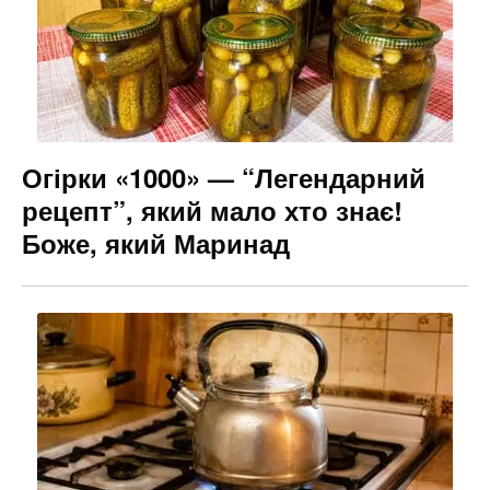
o
g
k
er
Огірки «1000» — “Легендарний
рецепт”, який мало хто знає!
Боже, який Маринад