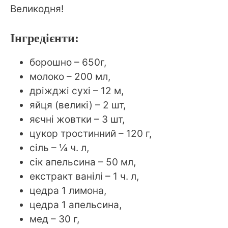
Великодня!
Інгредієнти:
борошно – 650г,
молоко – 200 мл,
дріжджі сухі – 12 м,
яйця (великі) – 2 шт,
яєчні жовтки – 3 шт,
цукор тростинний – 120 г,
сіль – ¼ ч. л,
сік апельсина – 50 мл,
екстракт ванілі – 1 ч. л,
цедра 1 лимона,
цедра 1 апельсина,
мед – 30 г,