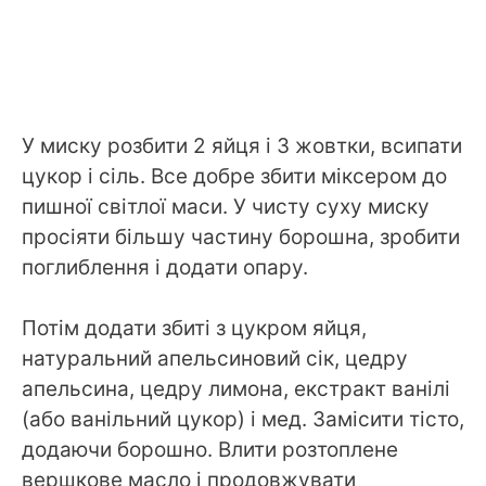
У миску розбити 2 яйця і 3 жовтки, всипати
цукор і сіль. Все добре збити міксером до
пишної світлої маси. У чисту суху миску
просіяти більшу частину борошна, зробити
поглиблення і додати опару.
Потім додати збиті з цукром яйця,
натуральний апельсиновий сік, цедру
апельсина, цедру лимона, екстракт ванілі
(або ванільний цукор) і мед. Замісити тісто,
додаючи борошно. Влити розтоплене
вершкове масло і продовжувати