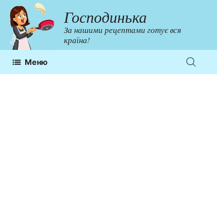
Перейти
Господинька
до
За нашими рецептами готує вся
контенту
країна!
Меню