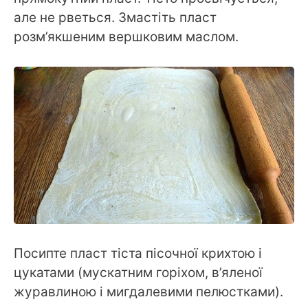
але не рветься. Змастіть пласт
розм’якшеним вершковим маслом.
Посипте пласт тіста пісочної крихтою і
цукатами (мускатним горіхом, в’яленої
журавлиною і мигдалевими пелюстками).