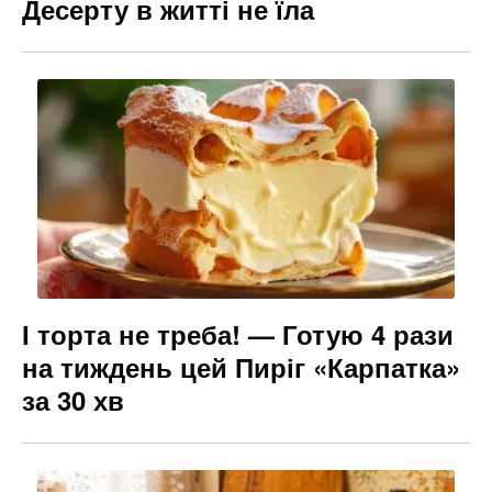
Десерту в житті не їла
І торта не треба! — Готую 4 рази
на тиждень цей Пиріг «Карпатка»
за 30 хв