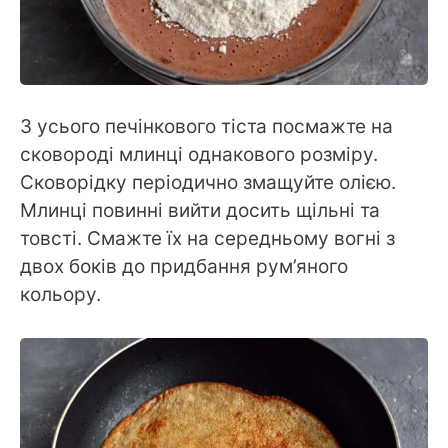
З усього печінкового тіста посмажте на
сковороді млинці однакового розміру.
Сковорідку періодично змащуйте олією.
Млинці повинні вийти досить щільні та
товсті. Смажте їх на середньому вогні з
двох боків до придбання рум’яного
кольору.