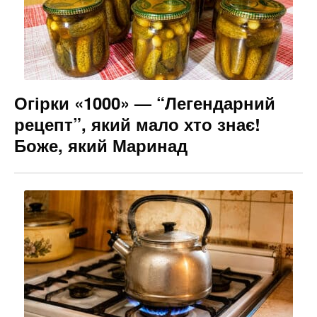
o
g
k
er
Огірки «1000» — “Легендарний
рецепт”, який мало хто знає!
Боже, який Маринад