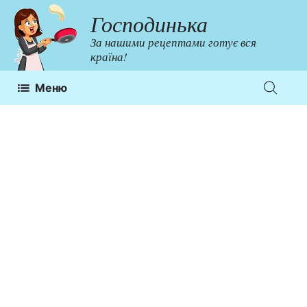
Перейти
Господинька
до
За нашими рецептами готує вся
контенту
країна!
Меню