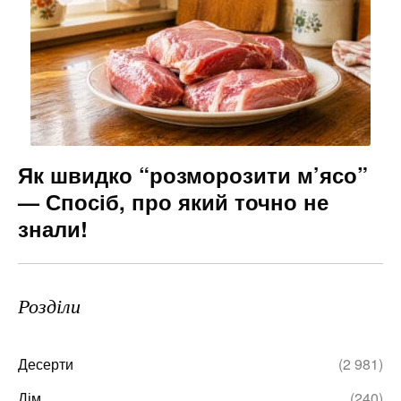
Як швидко “розморозити м’ясо”
— Спосіб, про який точно не
знали!
Розділи
Десерти
(2 981)
Дім
(240)