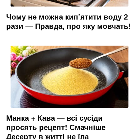
Чому не можна кип’ятити воду 2
рази — Правда, про яку мовчать!
Манка + Кава — всі сусіди
просять рецепт! Смачніше
Десерту в житті не їла