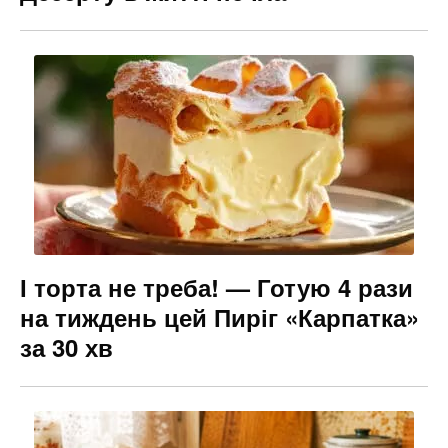
І торта не треба! — Готую 4 рази
на тиждень цей Пиріг «Карпатка»
за 30 хв