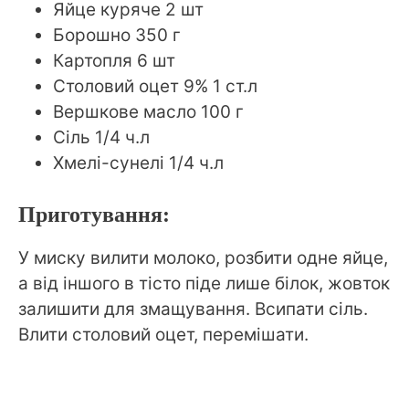
Яйце куряче 2 шт
Борошно 350 г
Картопля 6 шт
Столовий оцет 9% 1 ст.л
Вершкове масло 100 г
Сіль 1/4 ч.л
Хмелі-сунелі 1/4 ч.л
Приготування:
У миску вилити молоко, розбити одне яйце,
а від іншого в тісто піде лише білок, жовток
залишити для змащування. Всипати сіль.
Влити столовий оцет, перемішати.