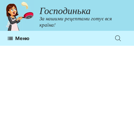
Перейти
Господинька
до
За нашими рецептами готує вся
контенту
країна!
Меню