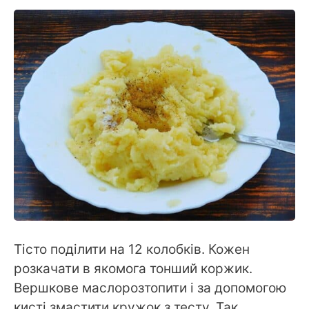
Тісто поділити на 12 колобків. Кожен
розкачати в якомога тонший коржик.
Вершкове маслорозтопити і за допомогою
кисті змастити кружок з тесту. Так