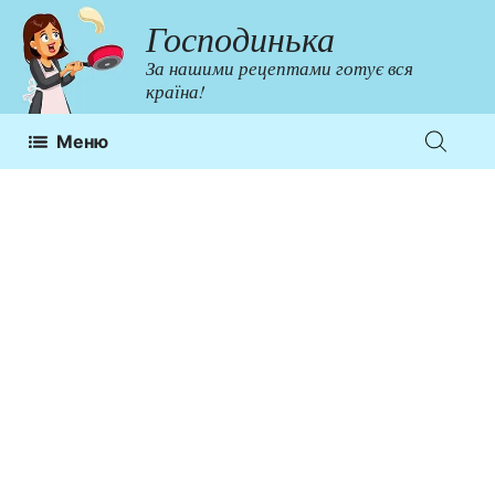
Перейти
Господинька
до
За нашими рецептами готує вся
контенту
країна!
Меню