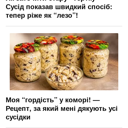
Сусід показав швидкий спосіб:
тепер ріже як “лезо”!
Моя “гордість” у коморі! —
Рецепт, за який мені дякують усі
сусідки