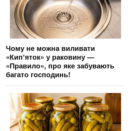
Чому не можна виливати
«Кипʼяток» у раковину —
«Правило», про яке забувають
багато господинь!