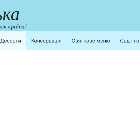
ька
ся країна!
Десерти
Консервація
Святкове меню
Сад і г