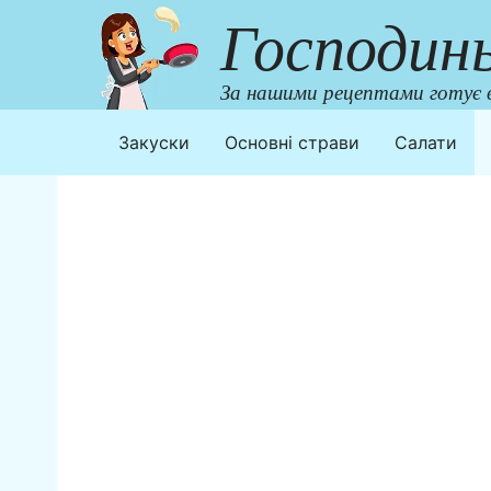
Перейти
Господин
до
контенту
За нашими рецептами готує в
Закуски
Основні страви
Салати