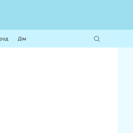
ород
Дім