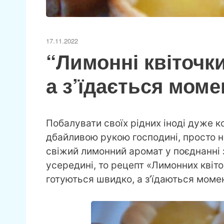
17.11.2022
“Лимонні квіточки
а з’їдається мом
Побалувати своїх рідних іноді дуже к
дбайливою рукою господині, просто 
свіжий лимонний аромат у поєднанні 
усередині, то рецепт «Лимонних квіто
готуються швидко, а з’їдаються моме