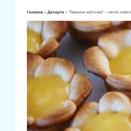
Головна
»
Десерти
»
“Лимонні квіточки” – легко повт