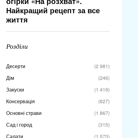
огірки «На розхват».
Найкращий рецепт за все
життя
Розділи
Десерти
(2 981)
Дім
(246)
Закуски
(1 419)
Консервація
(827)
Основні страви
(1 867)
Сад і город
(315)
Салати
(1 573)