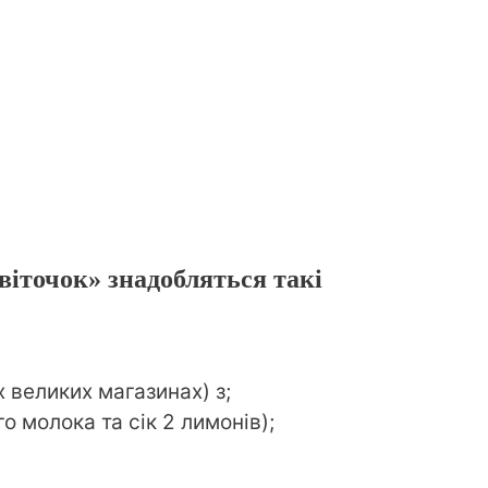
іточок» знадобляться такі
 великих магазинах) з;
о молока та сік 2 лимонів);