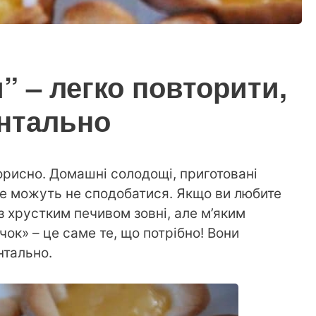
” – легко повторити,
ентально
орисно. Домашні солодощі, приготовані
не можуть не сподобатися. Якщо ви любите
з хрустким печивом зовні, але м’яким
чок» – це саме те, що потрібно! Вони
нтально.