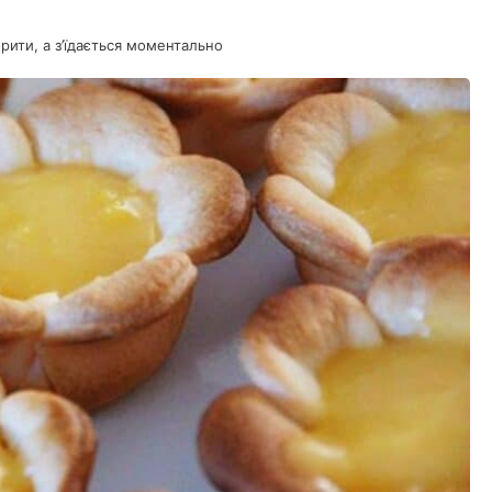
орити, а з’їдається моментально