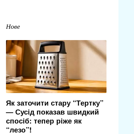
Нове
Як заточити стару “Тертку”
— Сусід показав швидкий
спосіб: тепер ріже як
“лезо”!