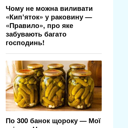
Чому не можна виливати
«Кипʼяток» у раковину —
«Правило», про яке
забувають багато
господинь!
По 300 банок щороку — Мої