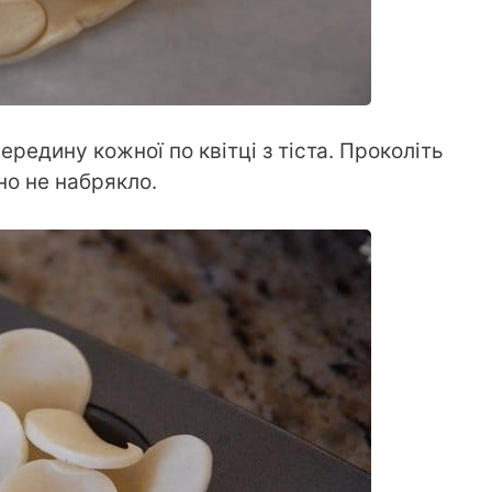
ередину кожної по квітці з тіста. Проколіть
но не набрякло.