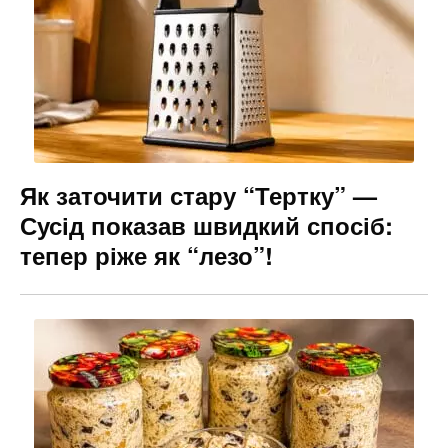
Як заточити стару “Тертку” —
Сусід показав швидкий спосіб:
тепер ріже як “лезо”!