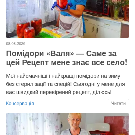
08.08.2026
Помідори «Валя» — Саме за
цей Рецепт мене знає все село!
Мої найсмачніші і найкращі помідори на зиму
без стерилізації та спецій! Сьогодні у мене для
вас швидкий перевірений рецепт, ділюсь!
Категорії
Консервація
Читати