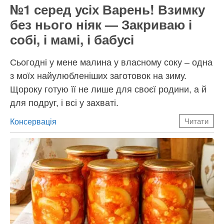
№1 серед усіх Варень! Взимку
без нього ніяк — Закриваю і
собі, і мамі, і бабусі
Сьогодні у мене малина у власному соку – одна
з моїх найулюбленіших заготовок на зиму.
Щороку готую її не лише для своєї родини, а й
для подруг, і всі у захваті.
Категорії
Консервація
Читати