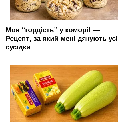
Моя “гордість” у коморі! —
Рецепт, за який мені дякують усі
сусідки