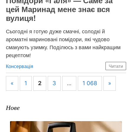
Помідори «Галя» — Саме за
цей Маринад мене знає вся
вулиця!
Сьогодні я готую дуже смачні, солодкі й
ароматні мариновані помідори, які чудово
смакують узимку. Поділюсь з вами найкращим
рецептом!
Категорії
Консервація
Читати
Навігація
«
1
2
3
…
1 068
»
по
запису
Нове