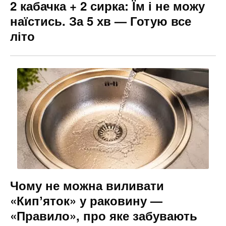
2 кабачка + 2 сирка: Їм і не можу
наїстись. За 5 хв — Готую все
літо
Чому не можна виливати
«Кипʼяток» у раковину —
«Правило», про яке забувають