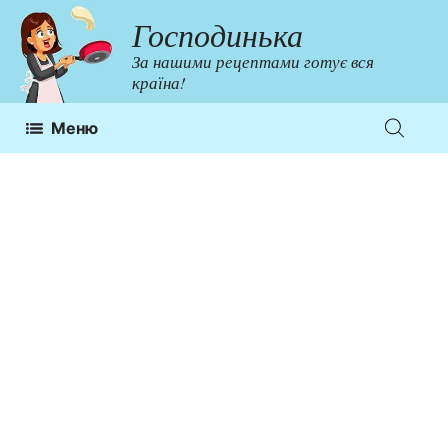
Перейти
Господинька
до
За нашими рецептами готує вся
контенту
країна!
Меню