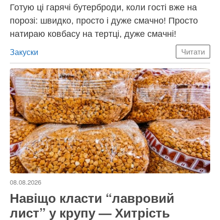
Готую ці гарячі бутерброди, коли гості вже на
порозі: швидко, просто і дуже смачно! Просто
натираю ковбасу на тертці, дуже смачні!
Категорії
Закуски
Читати
08.08.2026
Навіщо класти “лавровий
лист” у крупу — Хитрість