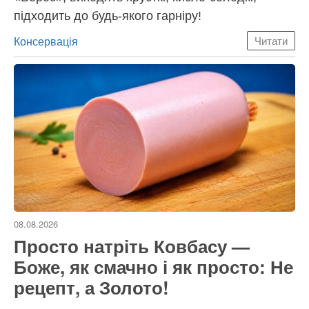
підходить до будь-якого гарніру!
Категорії
Консервація
Читати
08.08.2026
Просто натріть Ковбасу —
Боже, як смачно і як просто: Не
рецепт, а Золото!