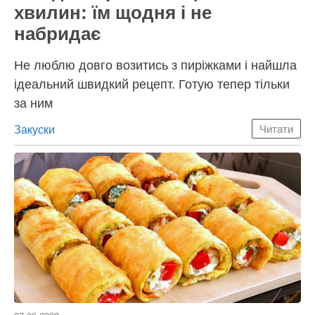
хвилин: їм щодня і не
набридає
Не люблю довго возитись з пиріжками і найшла
ідеальний швидкий рецепт. Готую тепер тільки
за ним
Категорії
Закуски
Читати