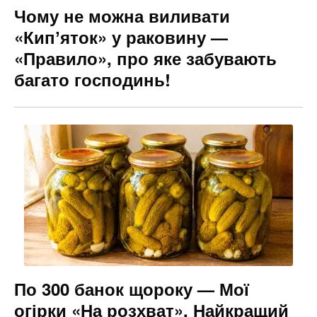
Чому не можна виливати
«Кипʼяток» у раковину —
«Правило», про яке забувають
багато господинь!
По 300 банок щороку — Мої
огірки «На розхват». Найкращий