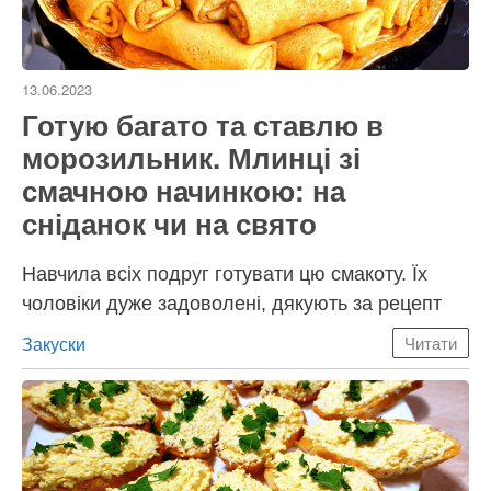
13.06.2023
Готую багато та ставлю в
морозильник. Млинці зі
смачною начинкою: на
сніданок чи на свято
Навчила всіх подруг готувати цю смакоту. Їх
чоловіки дуже задоволені, дякують за рецепт
Категорії
Закуски
Читати