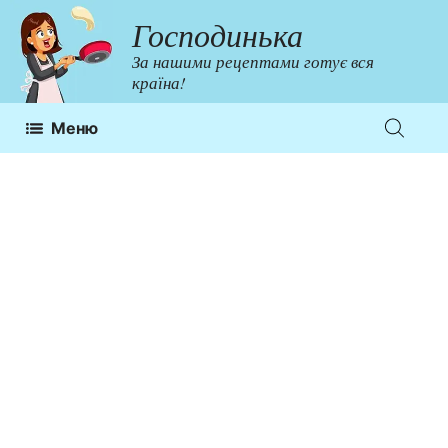
Перейти
Господинька
до
За нашими рецептами готує вся
контенту
країна!
Меню