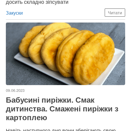
досить складно зіпсувати
Категорії
Закуски
Читати
09.06.2023
Бабусині пиріжки. Смак
дитинства. Смажені пиріжки з
картоплею
Навіть наступного дня вони зберігають свою