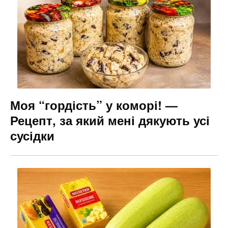
Моя “гордість” у коморі! —
Рецепт, за який мені дякують усі
сусідки