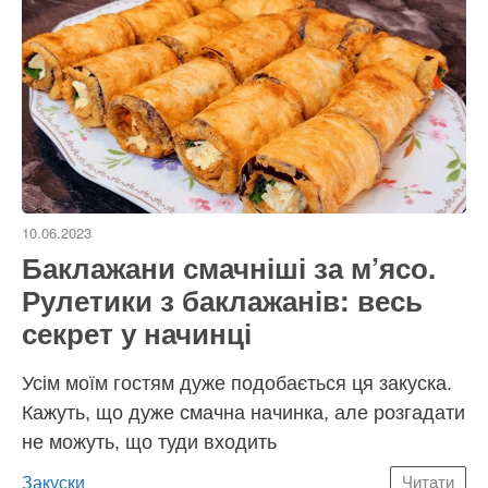
10.06.2023
Баклажани смачніші за м’ясо.
Рулетики з баклажанів: весь
секрет у начинці
Усім моїм гостям дуже подобається ця закуска.
Кажуть, що дуже смачна начинка, але розгадати
не можуть, що туди входить
Категорії
Закуски
Читати