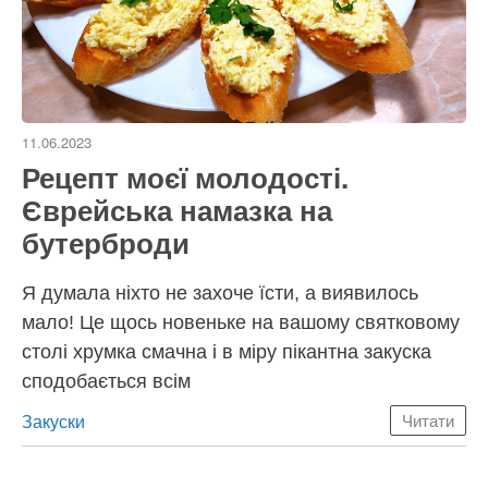
11.06.2023
Рецепт моєї молодості.
Єврейська намазка на
бутерброди
Я думала ніхто не захоче їсти, а виявилось
мало! Це щось новеньке на вашому святковому
столі хрумка смачна і в міру пікантна закуска
сподобається всім
Категорії
Закуски
Читати