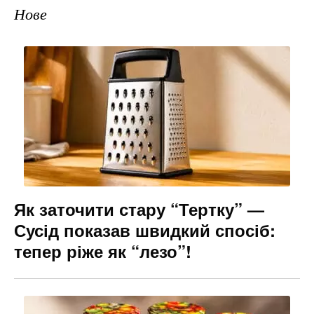
Нове
Як заточити стару “Тертку” —
Сусід показав швидкий спосіб:
тепер ріже як “лезо”!