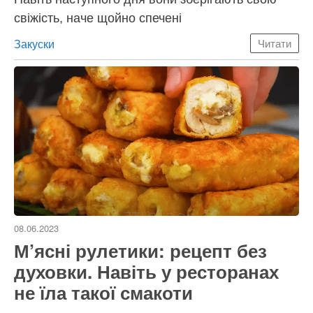
свіжість, наче щойно спечені
Категорії
Закуски
Читати
08.06.2023
М’ясні рулетики: рецепт без
духовки. Навіть у ресторанах
не їла такої смакоти