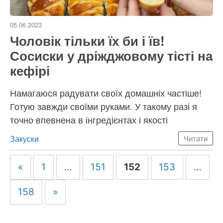
05.06.2023
Чоловік тільки їх би і їв!
Сосиски у дріжджовому тісті на
кефірі
Намагаюся радувати своїх домашніх частіше!
Готую завжди своїми руками. У такому разі я
точно впевнена в інгредієнтах і якості
Категорії
Закуски
Читати
Навігація
«
1
…
151
152
153
…
по
запису
158
»