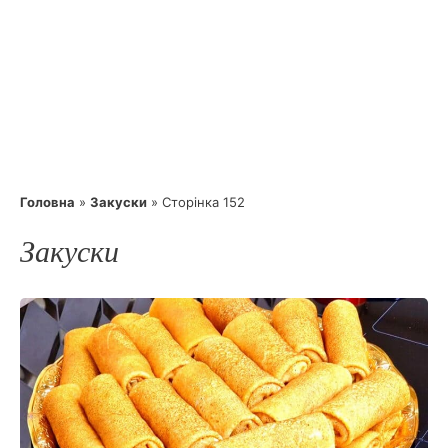
Головна
»
Закуски
»
Сторінка 152
Закуски