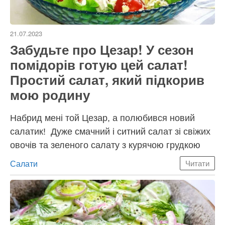
21.07.2023
Забудьте про Цезар! У сезон
помідорів готую цей салат!
Простий салат, який підкорив
мою родину
Набрид мені той Цезар, а полюбився новий
салатик! Дуже смачний і ситний салат зі свіжих
овочів та зеленого салату з курячою грудкою
Категорії
Салати
Читати