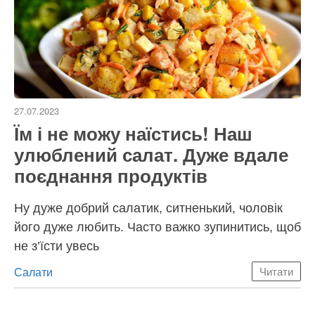
27.07.2023
Їм і не можу наїстись! Наш
улюблений салат. Дуже вдале
поєднання продуктів
Ну дуже добрий салатик, ситненький, чоловік
його дуже любить. Часто важко зупинитись, щоб
не з’їсти увесь
Категорії
Салати
Читати