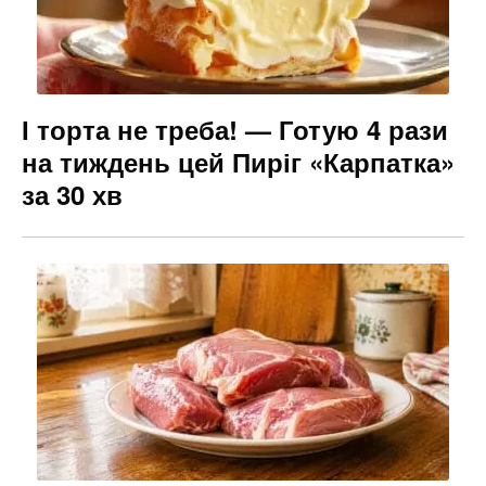
І торта не треба! — Готую 4 рази
на тиждень цей Пиріг «Карпатка»
за 30 хв