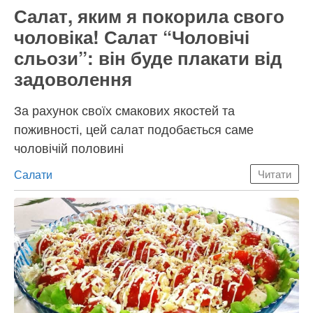
Салат, яким я покорила свого
чоловіка! Салат “Чоловічі
сльози”: він буде плакати від
задоволення
За рахунок своїх смакових якостей та
поживності, цей салат подобається саме
чоловічій половині
Категорії
Салати
Читати