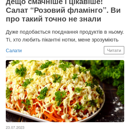
дещо смачніше і цікавіше!
Салат “Розовий фламінго”. Ви
про такий точно не знали
Дуже подобається поєднання продуктів в ньому.
Ті, хто любить пікантні нотки, мене зрозуміють
Категорії
Салати
Читати
23.07.2023