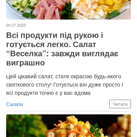
29.07.2023
Всі продукти під рукою і
готується легко. Салат
“Веселка”: завжди виглядає
виграшно
Цей цікавий салат, стате окрасою будь-якого
святкового столу! Готується він дуже просто і
всі продукти точно є у вас вдома
Категорії
Салати
Читати