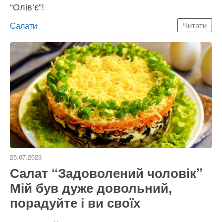
“Олів’є”!
Категорії
Салати
Читати
25.07.2023
Салат “Задоволений чоловік”
Мій був дуже довольний,
порадуйте і ви своїх