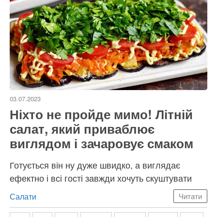
03.07.2023
Ніхто не пройде мимо! Літній
салат, який приваблює
виглядом і зачаровує смаком
Готується він ну дуже швидко, а виглядає
ефектно і всі гості завжди хочуть скуштувати
Категорії
Салати
Читати