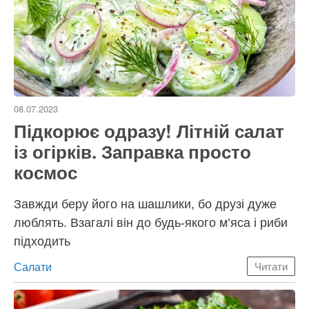
08.07.2023
Підкорює одразу! Літній салат
із огірків. Заправка просто
космос
Завжди беру його на шашлики, бо друзі дуже
люблять. Взагалі він до будь-якого м’яса і риби
підходить
Категорії
Салати
Читати