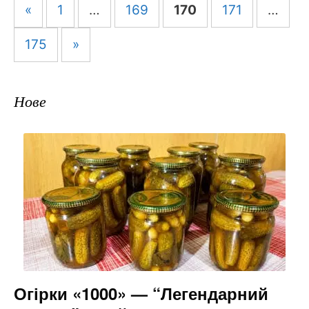
Навігація
«
1
…
169
170
171
…
по
запису
175
»
Нове
Огірки «1000» — “Легендарний