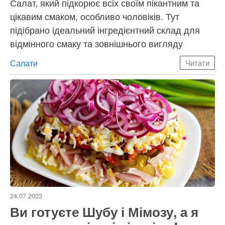
Салат, який підкорює всіх своїм пікантним та
цікавим смаком, особливо чоловіків. Тут
підібрано ідеальний інгредієнтний склад для
відмінного смаку та зовнішнього вигляду
Категорії
Салати
Читати
24.07.2023
Ви готуєте Шубу і Мімозу, а я