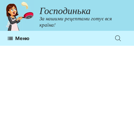
Перейти
Господинька
до
За нашими рецептами готує вся
контенту
країна!
Меню