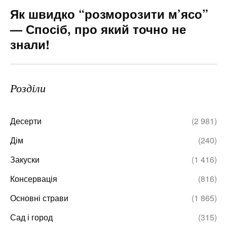
Як швидко “розморозити м’ясо”
— Спосіб, про який точно не
знали!
Розділи
Десерти
(2 981)
Дім
(240)
Закуски
(1 416)
Консервація
(816)
Основні страви
(1 865)
Сад і город
(315)