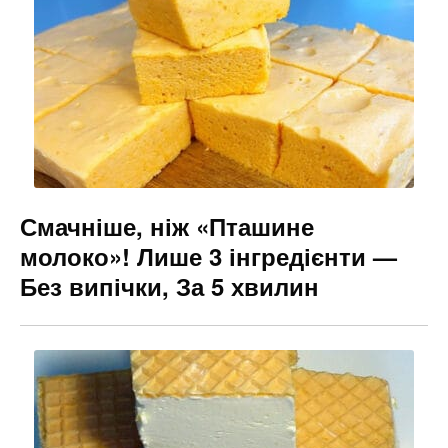
o
m
n
o
g
k
er
Смачніше, ніж «Пташине
молоко»! Лише 3 інгредієнти —
Без випічки, За 5 хвилин