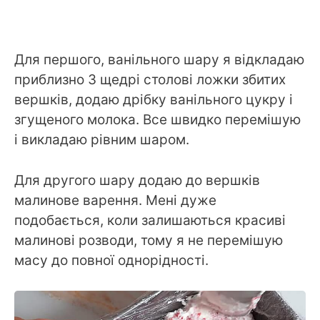
Для першого, ванільного шару я відкладаю
приблизно 3 щедрі столові ложки збитих
вершків, додаю дрібку ванільного цукру і
згущеного молока. Все швидко перемішую
і викладаю рівним шаром.
Для другого шару додаю до вершків
малинове варення. Мені дуже
подобається, коли залишаються красиві
малинові розводи, тому я не перемішую
масу до повної однорідності.