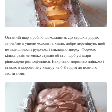
Останній шар я роблю шоколадним. До вершків додаю
звичайне згущене молоко та какао, добре перемішую, щоб
не залишилося грудочок, і викладаю зверху. Формою
кілька разів легенько стукаю об стіл, щоб усі шари
рівномірно розподілилися. Накриваю морозиво плівкою і
ставлю в морозильну камеру на 6-8 годин до повного
застигання.