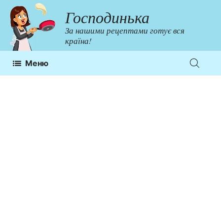
Перейти
Господинька
до
За нашими рецептами готує вся
контенту
країна!
Меню