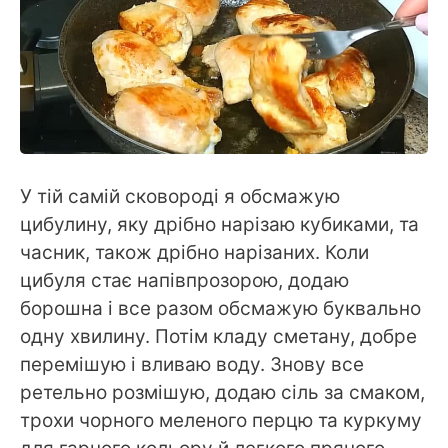
У тій самій сковороді я обсмажую
цибулину, яку дрібно нарізаю кубиками, та
часник, також дрібно нарізаних. Коли
цибуля стає напівпрозорою, додаю
борошна і все разом обсмажую буквально
одну хвилину. Потім кладу сметану, добре
перемішую і вливаю воду. Знову все
ретельно розмішую, додаю сіль за смаком,
трохи чорного меленого перцю та куркуму