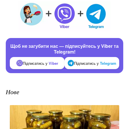
Щоб не загубити нас — підписуйтесь у Viber та
Telegram!
Підписатись у
Viber
Підписатись у
Telegram
Нове