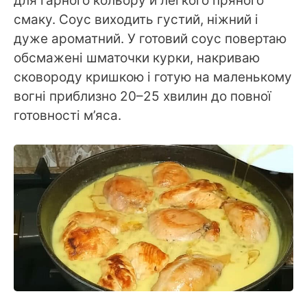
для гарного кольору й легкого пряного
смаку. Соус виходить густий, ніжний і
дуже ароматний. У готовий соус повертаю
обсмажені шматочки курки, накриваю
сковороду кришкою і готую на маленькому
вогні приблизно 20–25 хвилин до повної
готовності м’яса.