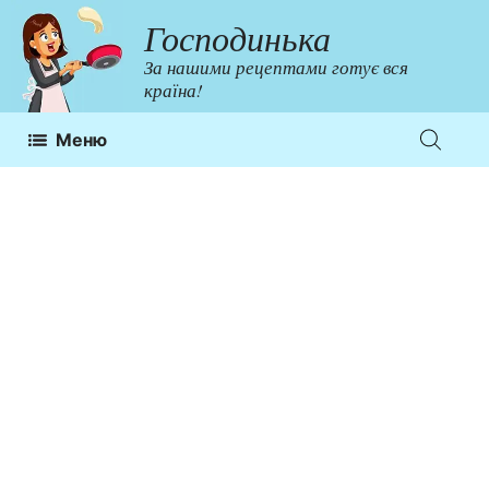
Перейти
Господинька
до
За нашими рецептами готує вся
контенту
країна!
Меню