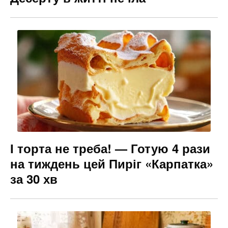
І торта не треба! — Готую 4 рази
на тиждень цей Пиріг «Карпатка»
за 30 хв