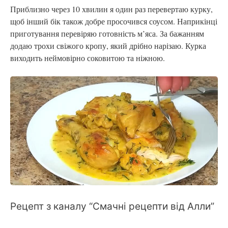
Приблизно через 10 хвилин я один раз перевертаю курку,
щоб інший бік також добре просочився соусом. Наприкінці
приготування перевіряю готовність м’яса. За бажанням
додаю трохи свіжого кропу, який дрібно нарізаю. Курка
виходить неймовірно соковитою та ніжною.
Рецепт з каналу “Смачні рецепти від Алли”