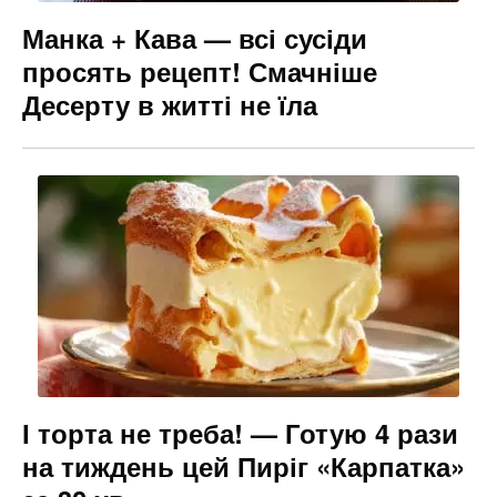
Манка + Кава — всі сусіди
просять рецепт! Смачніше
Десерту в житті не їла
І торта не треба! — Готую 4 рази
на тиждень цей Пиріг «Карпатка»