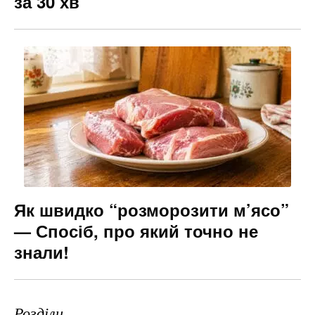
за 30 хв
Як швидко “розморозити м’ясо”
— Спосіб, про який точно не
знали!
Розділи