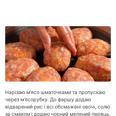
Нарізаю м’ясо шматочками та пропускаю
через м’ясорубку. До фаршу додаю
відварений рис і всі обсмажені овочі, солю
за смаком і додаю чорний мелений перець.