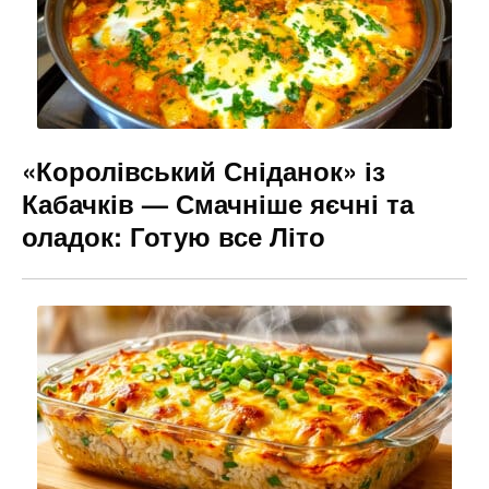
k
er
«Королівський Сніданок» із
Кабачків — Смачніше яєчні та
оладок: Готую все Літо