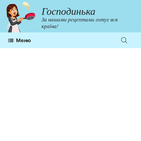
Перейти
Господинька
до
За нашими рецептами готує вся
контенту
країна!
Меню