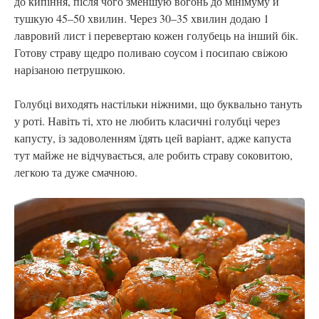
до кипіння, після чого зменшую вогонь до мінімуму й
тушкую 45–50 хвилин. Через 30–35 хвилин додаю 1
лавровий лист і перевертаю кожен голубець на інший бік.
Готову страву щедро поливаю соусом і посипаю свіжою
нарізаною петрушкою.
Голубці виходять настільки ніжними, що буквально тануть
у роті. Навіть ті, хто не любить класичні голубці через
капусту, із задоволенням їдять цей варіант, адже капуста
тут майже не відчувається, але робить страву соковитою,
легкою та дуже смачною.