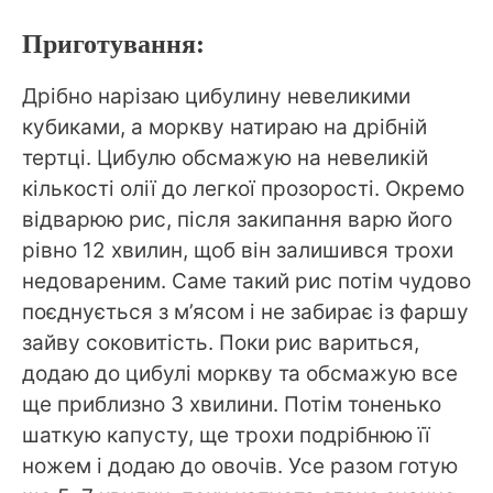
Приготування:
Дрібно нарізаю цибулину невеликими
кубиками, а моркву натираю на дрібній
тертці. Цибулю обсмажую на невеликій
кількості олії до легкої прозорості. Окремо
відварюю рис, після закипання варю його
рівно 12 хвилин, щоб він залишився трохи
недовареним. Саме такий рис потім чудово
поєднується з м’ясом і не забирає із фаршу
зайву соковитість. Поки рис вариться,
додаю до цибулі моркву та обсмажую все
ще приблизно 3 хвилини. Потім тоненько
шаткую капусту, ще трохи подрібнюю її
ножем і додаю до овочів. Усе разом готую