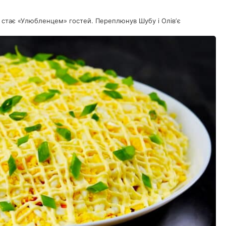
стає «Улюбленцем» гостей. Переплюнув Шубу і Олівʼє