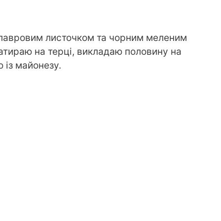
з лавровим листочком та чорним меленим
натираю на терці, викладаю половину на
 із майонезу.