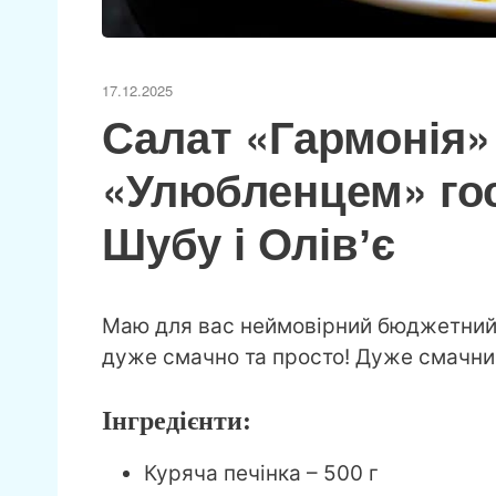
17.12.2025
Салат «Гармонія»
«Улюбленцем» го
Шубу і Олівʼє
Маю для вас неймовірний бюджетний са
дуже смачно та просто! Дуже смачний 
Інгредієнти:
Куряча печінка – 500 г