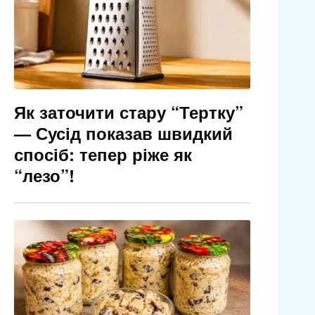
Як заточити стару “Тертку”
— Сусід показав швидкий
спосіб: тепер ріже як
“лезо”!