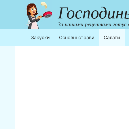
Перейти
Господин
до
контенту
За нашими рецептами готує в
Закуски
Основні страви
Салати