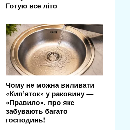
Готую все літо
Чому не можна виливати
«Кипʼяток» у раковину —
«Правило», про яке
забувають багато
господинь!