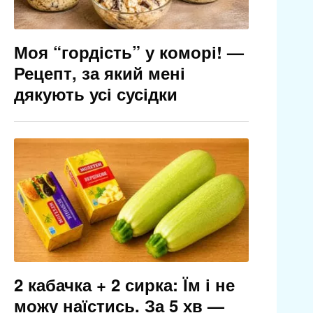
Моя “гордість” у коморі! —
Рецепт, за який мені
дякують усі сусідки
2 кабачка + 2 сирка: Їм і не
можу наїстись. За 5 хв —