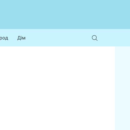
ород
Дім