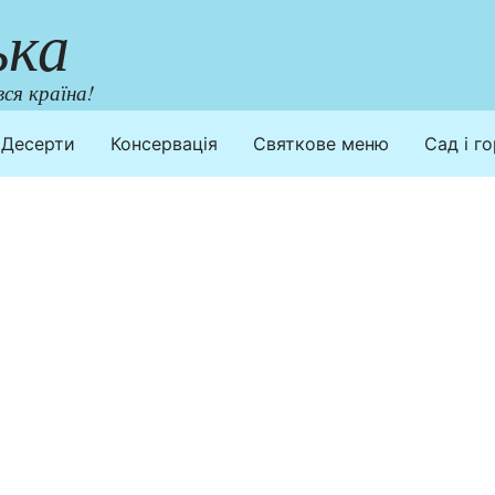
ька
ся країна!
Десерти
Консервація
Святкове меню
Сад і г