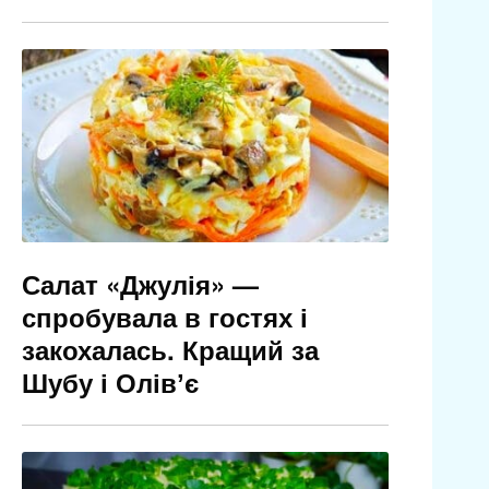
Салат «Джулія» —
спробувала в гостях і
закохалась. Кращий за
Шубу і Олівʼє