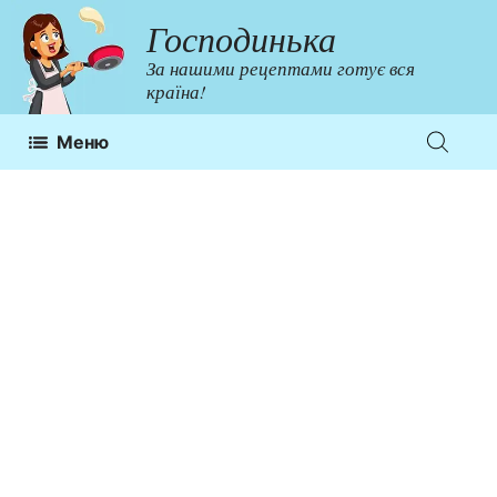
Перейти
Господинька
до
За нашими рецептами готує вся
контенту
країна!
Меню