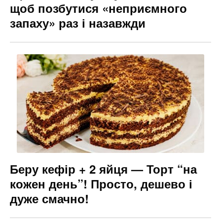
щоб позбутися «неприємного
запаху» раз і назавжди
Беру кефір + 2 яйця — Торт “на
кожен день”! Просто, дешево і
дуже смачно!