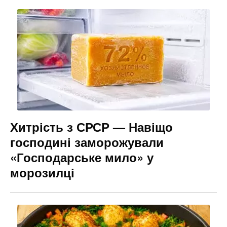
Хитрість з СРСР — Навіщо
господині заморожували
«Господарське мило» у
морозилці