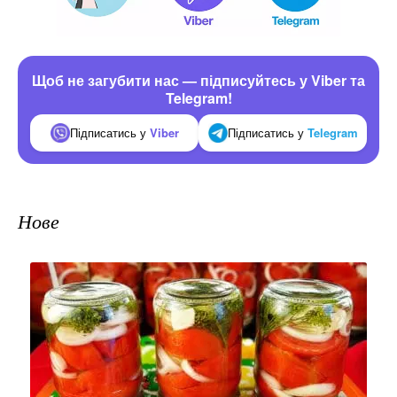
Щоб не загубити нас — підписуйтесь у Viber та
Telegram!
Підписатись у
Viber
Підписатись у
Telegram
Нове