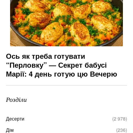
Ось як треба готувати
“Перловку” — Секрет бабусі
Марії: 4 день готую цю Вечерю
Розділи
Десерти
(2 978)
Дім
(236)