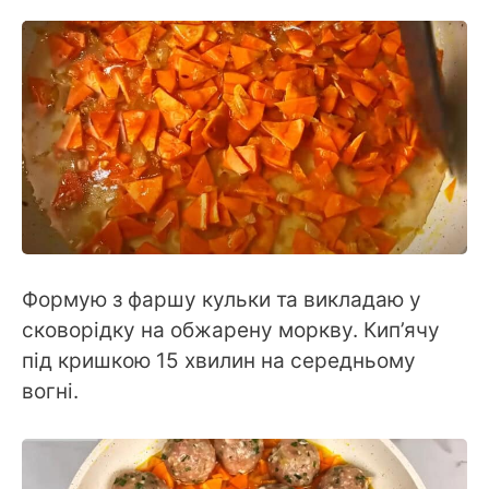
Формую з фаршу кульки та викладаю у
сковорідку на обжарену моркву. Кип’ячу
під кришкою 15 хвилин на середньому
вогні.