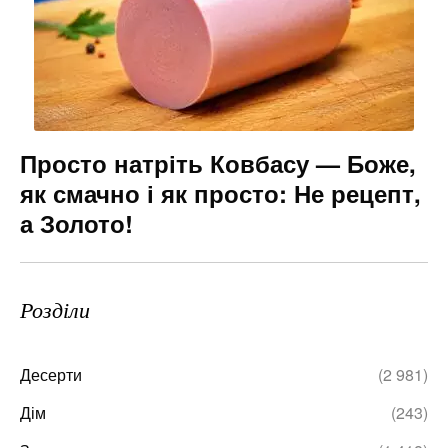
Просто натріть Ковбасу — Боже,
як смачно і як просто: Не рецепт,
а Золото!
Розділи
Десерти
(2 981)
Дім
(243)