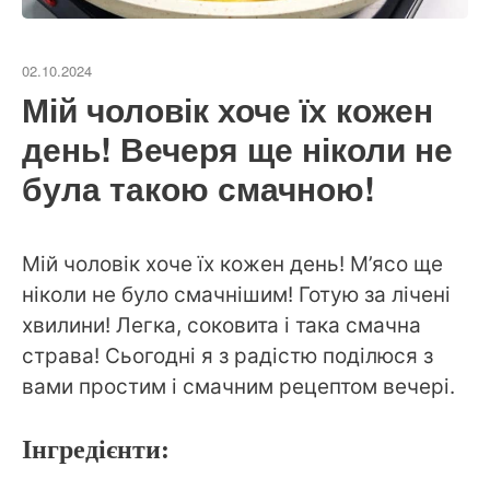
02.10.2024
Мій чоловік хоче їх кожен
день! Вечеря ще ніколи не
була такою смачною!
Мій чоловік хоче їх кожен день! М’ясо ще
ніколи не було смачнішим! Готую за лічені
хвилини! Легка, соковита і така смачна
страва! Сьогодні я з радістю поділюся з
вами простим і смачним рецептом вечері.
Інгредієнти: