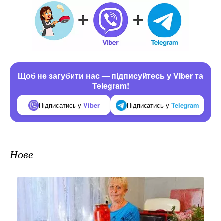
Щоб не загубити нас — підписуйтесь у Viber та
Telegram!
Підписатись у
Viber
Підписатись у
Telegram
Нове