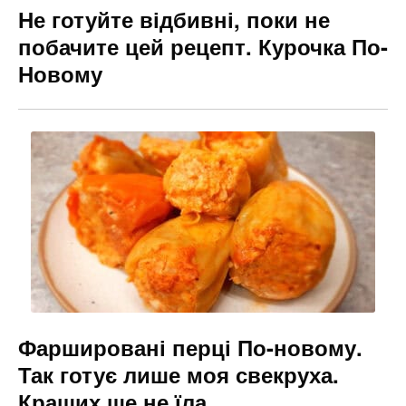
Не готуйте відбивні, поки не
побачите цей рецепт. Курочка По-
Новому
Фаршировані перці По-новому.
Так готує лише моя свекруха.
Кращих ше не їла