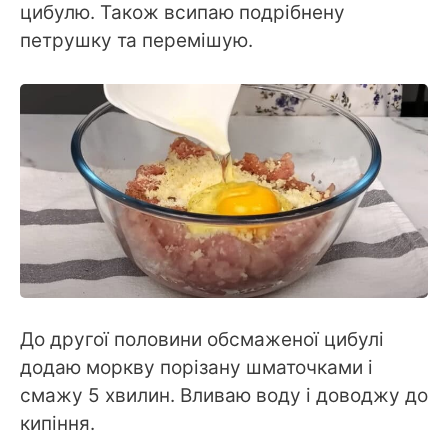
цибулю. Також всипаю подрібнену
петрушку та перемішую.
До другої половини обсмаженої цибулі
додаю моркву порізану шматочками і
смажу 5 хвилин. Вливаю воду і доводжу до
кипіння.