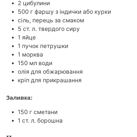
2 цибулини
500 г фаршу з індички або курки
сіль, перець за смаком
5 ст. л. твердого сиру
1 яйце
1 пучок петрушки
1 морква
150 мл води
олія для обжарювання
кріп для прикрашання
Заливка:
150 г сметани
1 ст. л. борошна