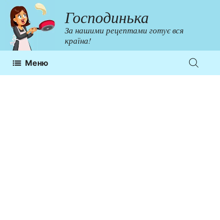
Перейти
Господинька
до
За нашими рецептами готує вся
контенту
країна!
Меню