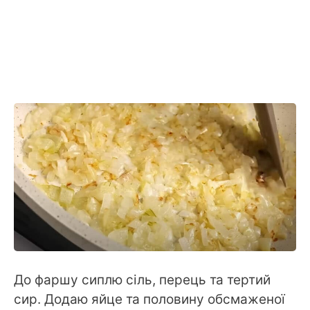
До фаршу сиплю сіль, перець та тертий
сир. Додаю яйце та половину обсмаженої