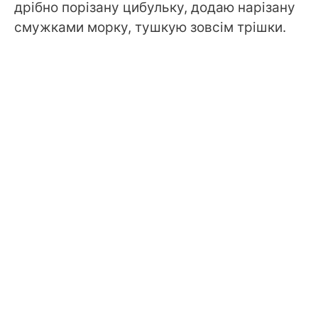
дрібно порізану цибульку, додаю нарізану
смужками морку, тушкую зовсім трішки.