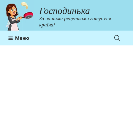
Перейти
Господинька
до
За нашими рецептами готує вся
контенту
країна!
Меню