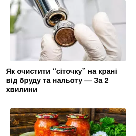
Як очистити “сіточку” на крані
від бруду та нальоту — За 2
хвилини