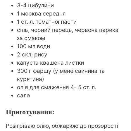
3-4 цибулини
1 морква середня
1 ст. л. томатної пасти
сіль, чорний перець, червона парика
за смаком
100 мл води
2 скл. рису
капуста квашена листки
300 г фаршу (у мене свинина та
курятина)
олія для смаження 4- 5 ст. л.
сало
Приготування:
Розігріваю олію, обжарюю до прозорості