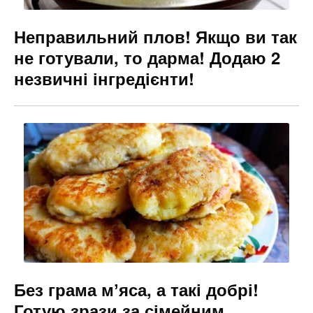
Неправильний плов! Якщо ви так
не готували, то дарма! Додаю 2
незвичні інгредієнти!
Без грама мʼяса, а такі добрі!
Готую зрази за сімейним