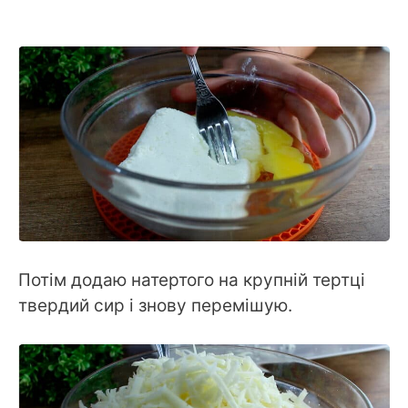
Потім додаю натертого на крупній тертці
твердий сир і знову перемішую.