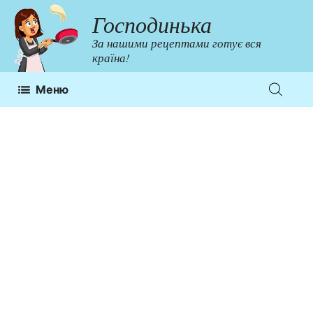
Перейти
Господинька
до
За нашими рецептами готує вся
контенту
країна!
Меню