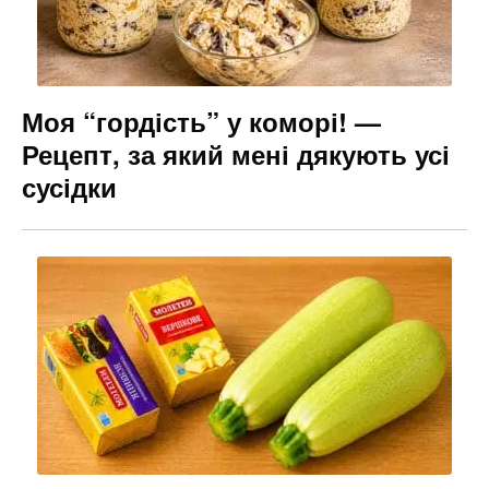
Моя “гордість” у коморі! —
Рецепт, за який мені дякують усі
сусідки