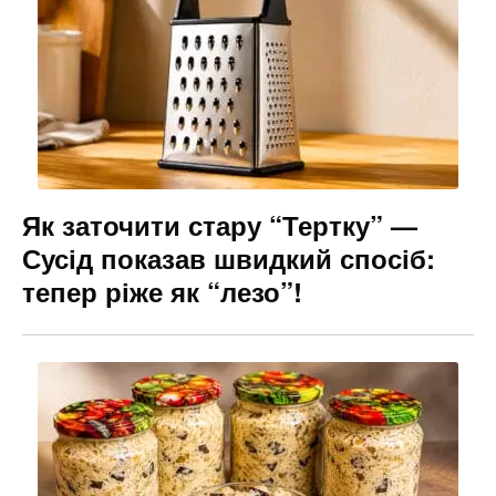
Як заточити стару “Тертку” —
Сусід показав швидкий спосіб:
тепер ріже як “лезо”!