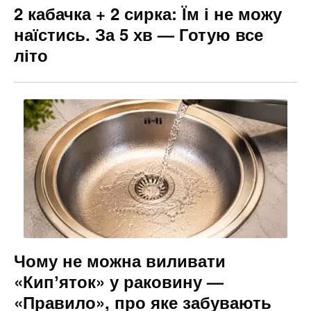
2 кабачка + 2 сирка: Їм і не можу
наїстись. За 5 хв — Готую все
літо
Чому не можна виливати
«Кипʼяток» у раковину —
«Правило», про яке забувають