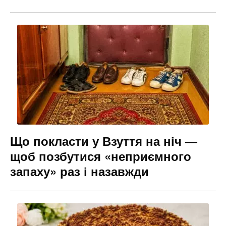
Що покласти у Взуття на ніч —
щоб позбутися «неприємного
запаху» раз і назавжди