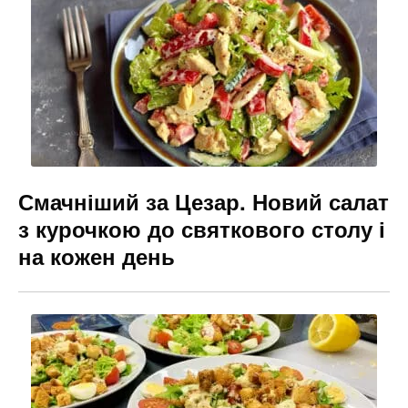
o
m
n
o
g
k
er
Смачніший за Цезар. Новий салат
з курочкою до святкового столу і
на кожен день