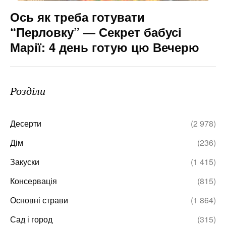
Ось як треба готувати
“Перловку” — Секрет бабусі
Марії: 4 день готую цю Вечерю
Розділи
Десерти
(2 978)
Дім
(236)
Закуски
(1 415)
Консервація
(815)
Основні страви
(1 864)
Сад і город
(315)