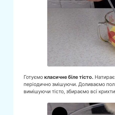
Готуємо
класичне біле тісто.
Натирає
періодично змішуючи. Доливаємо поло
вимішуючи тісто, збираємо всі крихти