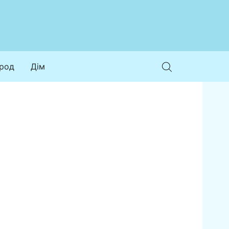
ород
Дім