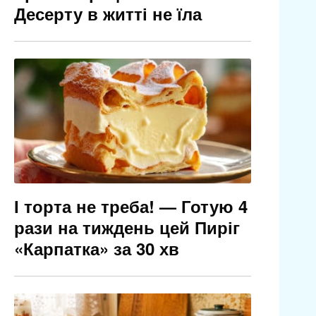
Десерту в житті не їла
І торта не треба! — Готую 4
рази на тиждень цей Пиріг
«Карпатка» за 30 хв