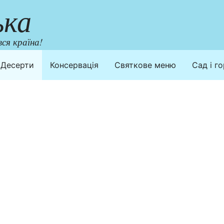
ька
ся країна!
Десерти
Консервація
Святкове меню
Сад і г