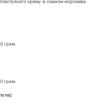
 повітряного крему зі смаком морозива.
0 грам.
0 грам.
іста):