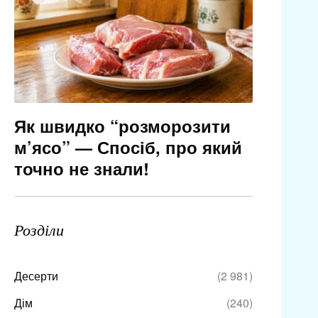
Як швидко “розморозити
м’ясо” — Спосіб, про який
точно не знали!
Розділи
Десерти
(2 981)
Дім
(240)