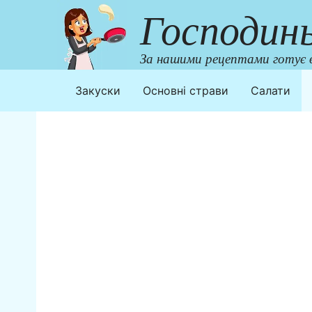
Перейти
Господин
до
контенту
За нашими рецептами готує в
Закуски
Основні страви
Салати