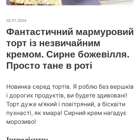
02.01.2024
Фантастичний мармуровий
торт із незвичайним
кремом. Сирне божевілля.
Просто тане в роті
Новинка серед тортів. Я роблю без вершків
і дорогих продуктів, ви будете здивовані!
Торт дуже м’який і повітряний, а бісквіти
пухнасті, як хмара! Сирний крем нагадує
морозиво!
Інгредієнти: