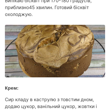
Випікаю бісквіт при 170-180 градусів,
приблизно45 хвилин. Готовий бісквіт
охолоджую.
Крем:
Сир кладу в каструлю з товстим дном,
додаю цукор, ванільний цукор, жовтки і