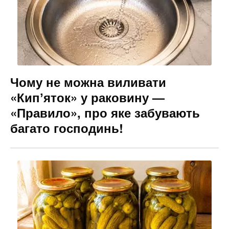
Чому не можна виливати
«Кипʼяток» у раковину —
«Правило», про яке забувають
багато господинь!