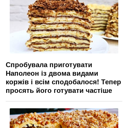
o
m
n
o
g
k
er
Спробувала приготувати
Наполеон із двома видами
коржів і всім сподобалося! Тепер
просять його готувати частіше