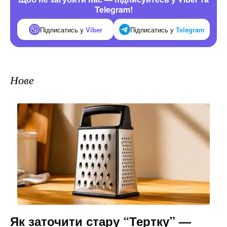
Telegram!
Підписатись у
Viber
Підписатись у
Telegram
Нове
Як заточити стару “Тертку” —