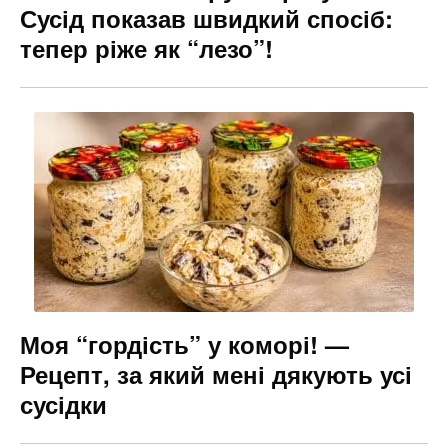
Сусід показав швидкий спосіб:
тепер ріже як “лезо”!
Моя “гордість” у коморі! —
Рецепт, за який мені дякують усі
сусідки