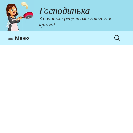
Перейти
Господинька
до
За нашими рецептами готує вся
контенту
країна!
Меню