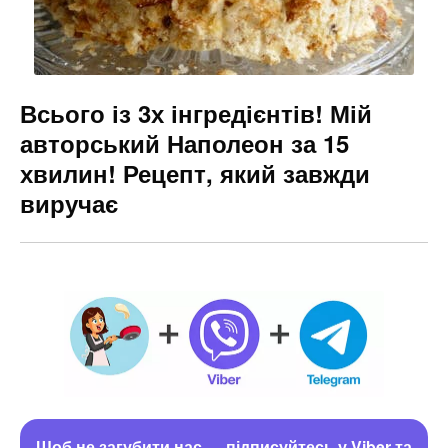
Всього із 3х інгредієнтів! Мій
авторський Наполеон за 15
хвилин! Рецепт, який завжди
виручає
Щоб не загубити нас — підписуйтесь у Viber та