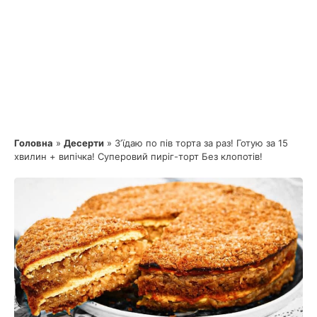
Головна
»
Десерти
»
Зʼїдаю по пів торта за раз! Готую за 15
хвилин + випічка! Суперовий пиріг-торт Без клопотів!