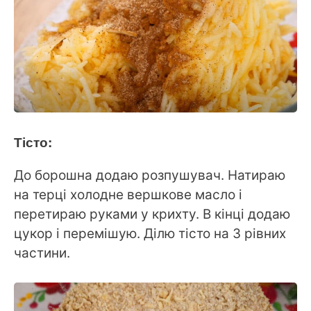
Тісто:
До борошна додаю розпушувач. Натираю
на терці холодне вершкове масло і
перетираю руками у крихту. В кінці додаю
цукор і перемішую. Ділю тісто на 3 рівних
частини.