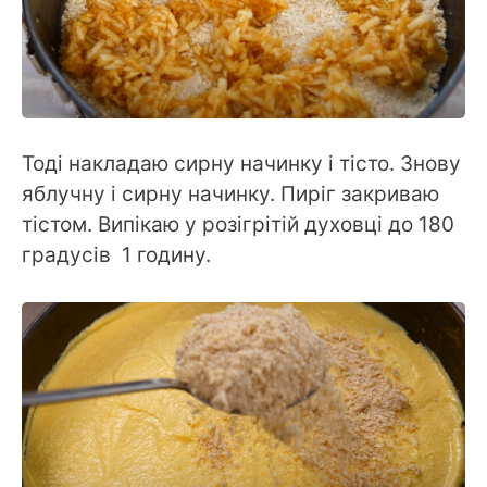
Тоді накладаю сирну начинку і тісто. Знову
яблучну і сирну начинку. Пиріг закриваю
тістом. Випікаю у розігрітій духовці до 180
градусів 1 годину.