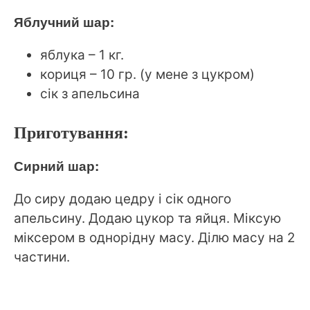
Яблучний шар:
яблука – 1 кг.
кориця – 10 гр. (у мене з цукром)
сік з апельсина
Приготування:
Сирний шар:
До сиру додаю цедру і сік одного
апельсину. Додаю цукор та яйця. Міксую
міксером в однорідну масу. Ділю масу на 2
частини.