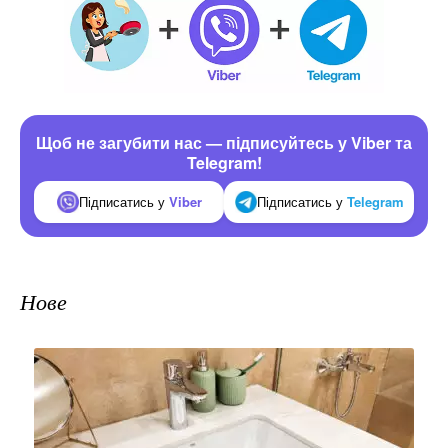
Щоб не загубити нас — підписуйтесь у Viber та
Telegram!
Підписатись у
Viber
Підписатись у
Telegram
Нове