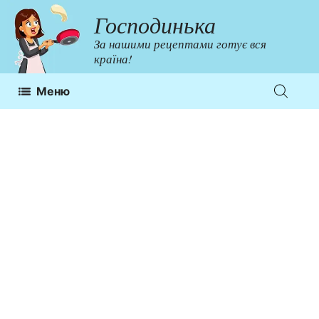
Перейти
Господинька
до
За нашими рецептами готує вся
контенту
країна!
Меню