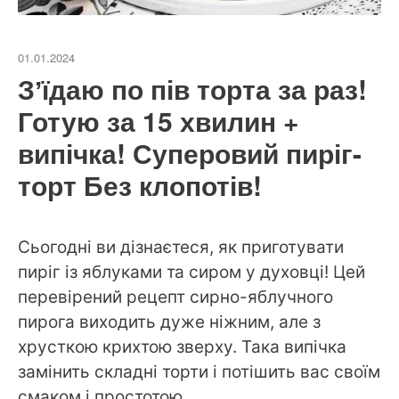
01.01.2024
Зʼїдаю по пів торта за раз!
Готую за 15 хвилин +
випічка! Суперовий пиріг-
торт Без клопотів!
Сьогодні ви дізнаєтеся, як приготувати
пиріг із яблуками та сиром у духовці! Цей
перевірений рецепт сирно-яблучного
пирога виходить дуже ніжним, але з
хрусткою крихтою зверху. Така випічка
замінить складні торти і потішить вас своїм
смаком і простотою.