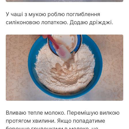
У чаші з мукою роблю поглиблення
силіконовою лопаткою. Додаю дріжджі.
Вливаю тепле молоко. Перемішую вилкою
протягом хвилини. Якщо попадатиме
борошно грудочками в молоко, це