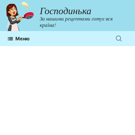
Перейти
Господинька
до
За нашими рецептами готує вся
контенту
країна!
Меню