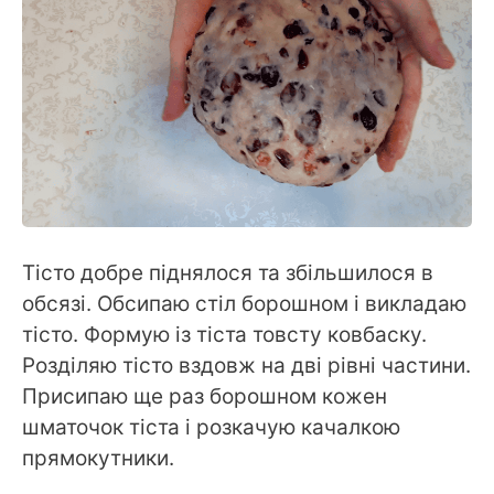
Тісто добре піднялося та збільшилося в
обсязі. Обсипаю стіл борошном і викладаю
тісто. Формую із тіста товсту ковбаску.
Розділяю тісто вздовж на дві рівні частини.
Присипаю ще раз борошном кожен
шматочок тіста і розкачую качалкою
прямокутники.