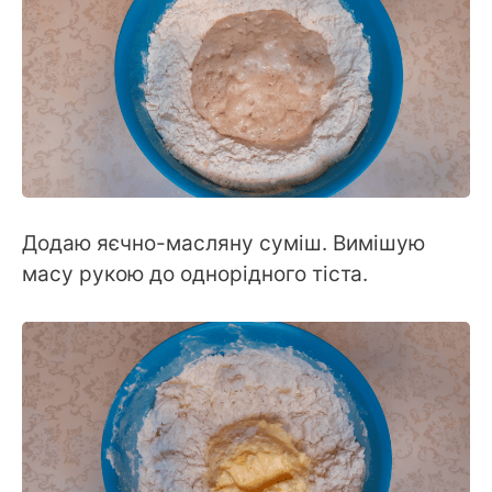
Додаю яєчно-масляну суміш. Вимішую
масу рукою до однорідного тіста.