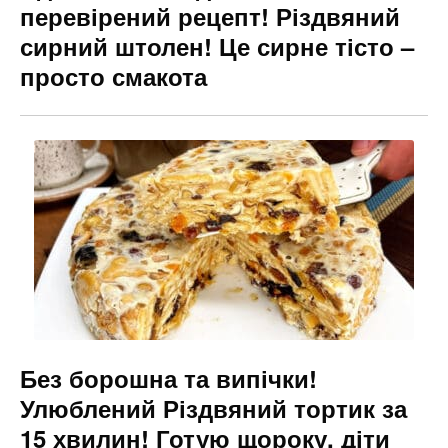
перевірений рецепт! Різдвяний
сирний штолен! Це сирне тісто –
просто смакота
Без борошна та випічки!
Улюблений Різдвяний тортик за
15 хвилин! Готую щороку, діти