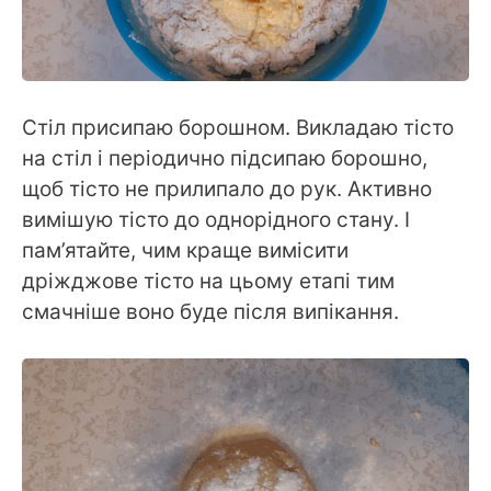
Стіл присипаю борошном. Викладаю тісто
на стіл і періодично підсипаю борошно,
щоб тісто не прилипало до рук. Активно
вимішую тісто до однорідного стану. І
пам’ятайте, чим краще вимісити
дріжджове тісто на цьому етапі тим
смачніше воно буде після випікання.