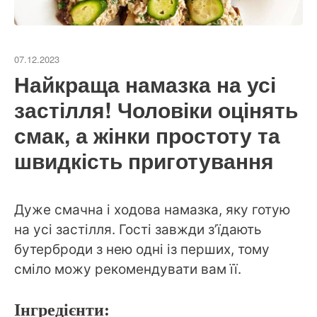
07.12.2023
Найкраща намазка на усі
застілля! Чоловіки оцінять
смак, а жінки простоту та
швидкість приготування
Дуже смачна і ходова намазка, яку готую
на усі застілля. Гості завжди зʼїдають
бутерброди з нею одні із перших, тому
сміло можу рекомендувати вам її.
Інгредієнти: