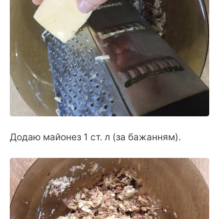
Додаю майонез 1 ст. л (за бажанням).