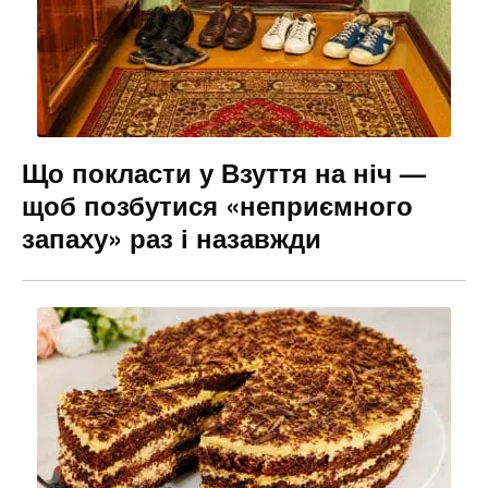
Що покласти у Взуття на ніч —
щоб позбутися «неприємного
запаху» раз і назавжди