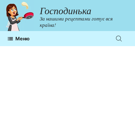
Перейти
Господинька
до
За нашими рецептами готує вся
контенту
країна!
Меню