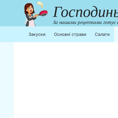
Перейти
Господин
до
контенту
За нашими рецептами готує в
Закуски
Основні страви
Салати