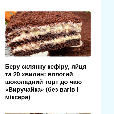
Беру склянку кефіру, яйця
та 20 хвилин: вологий
шоколадний торт до чаю
«Виручайка» (без вагів і
міксера)