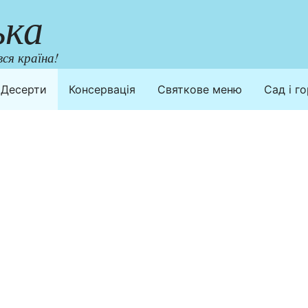
ька
ся країна!
Десерти
Консервація
Святкове меню
Сад і г