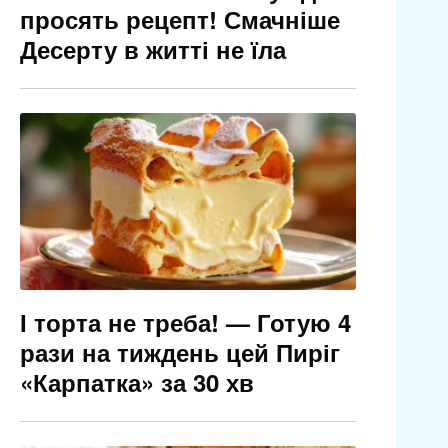
просять рецепт! Смачніше
Десерту в житті не їла
І торта не треба! — Готую 4
рази на тиждень цей Пиріг
«Карпатка» за 30 хв