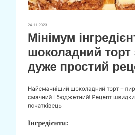
24.11.2023
Мінімум інгредіє
шоколадний торт 
дуже простий рец
Найсмачніший шоколадний торт – пирі
смачний і бюджетний! Рецепт швидкий
початківець
Інгредієнти: