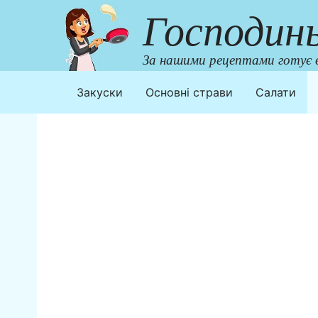
Перейти
Господин
до
контенту
За нашими рецептами готує в
Закуски
Основні страви
Салати