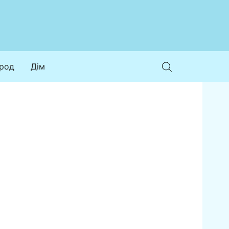
ород
Дім