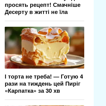
просять рецепт! Смачніше
Десерту в житті не їла
І торта не треба! — Готую 4
рази на тиждень цей Пиріг
«Карпатка» за 30 хв