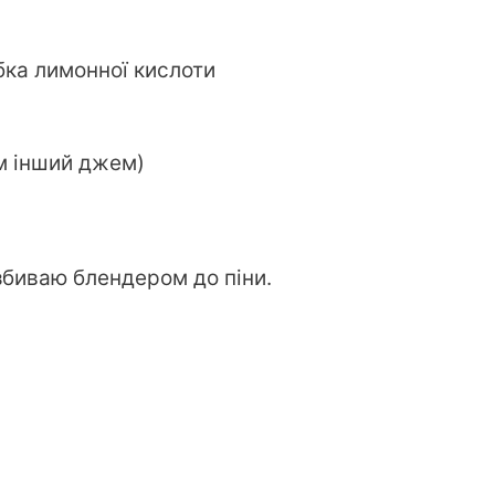
рібка лимонної кислоти
м інший джем)
 збиваю блендером до піни.