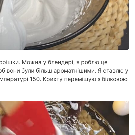
орішки. Можна у блендері, я роблю це
б вони були більш ароматнішими. Я ставлю у
емпературі 150. Крихту перемішую з білковою