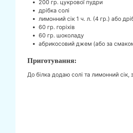
200 гр. цукрової пудри
дрібка солі
лимонний сік 1 ч. л. (4 гр.) або д
60 гр. горіхів
60 гр. шоколаду
абрикосовий джем (або за смако
Приготування:
До білка додаю солі та лимонний сік,