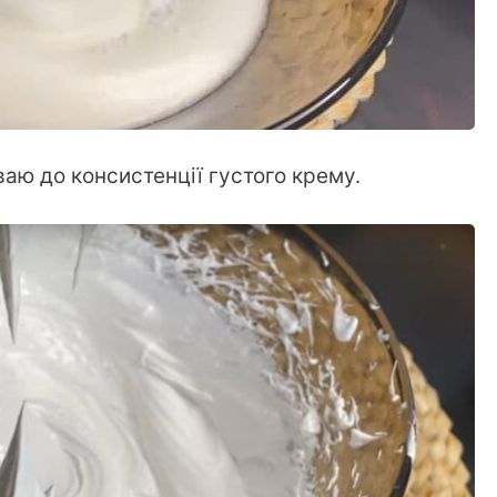
аю до консистенції густого крему.