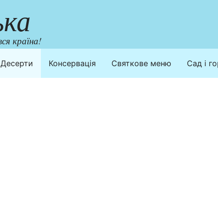
ька
ся країна!
Десерти
Консервація
Святкове меню
Сад і г