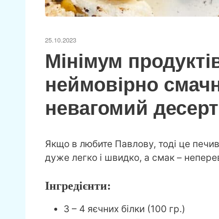
25.10.2023
Мінімум продуктів
неймовірно смачн
невагомий десерт 
Якщо в любите Павлову, тоді це печи
дуже легко і швидко, а смак – непер
Інгредієнти:
3 – 4 яєчних білки (100 гр.)