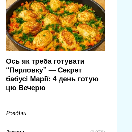
Ось як треба готувати
“Перловку” — Секрет
бабусі Марії: 4 день готую
цю Вечерю
Розділи
Десерти
(2 978)