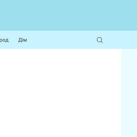
ород
Дім