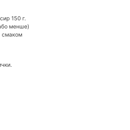
сир 150 г.
або менше)
а смаком
ички.