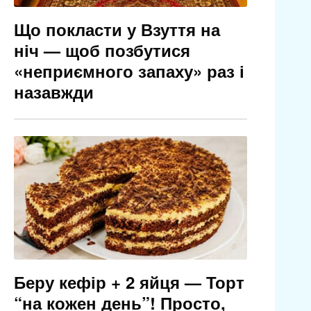
Що покласти у Взуття на
ніч — щоб позбутися
«неприємного запаху» раз і
назавжди
Беру кефір + 2 яйця — Торт
“на кожен день”! Просто,