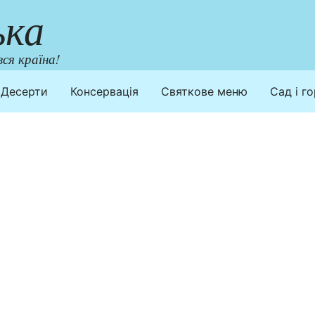
ька
ся країна!
Десерти
Консервація
Святкове меню
Сад і г