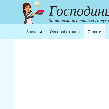
Перейти
Господин
до
контенту
За нашими рецептами готує в
Закуски
Основні страви
Салати