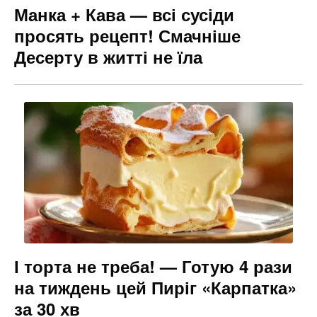
Манка + Кава — всі сусіди
просять рецепт! Смачніше
Десерту в житті не їла
І торта не треба! — Готую 4 рази
на тиждень цей Пиріг «Карпатка»
за 30 хв