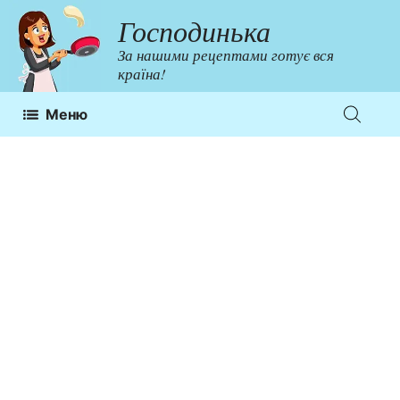
Перейти
Господинька
до
За нашими рецептами готує вся
контенту
країна!
Меню