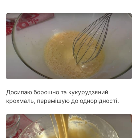
Досипаю борошно та кукурудзяний
крохмаль, перемішую до однорідності.