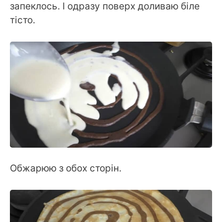
запеклось. І одразу поверх доливаю біле
тісто.
Обжарюю з обох сторін.