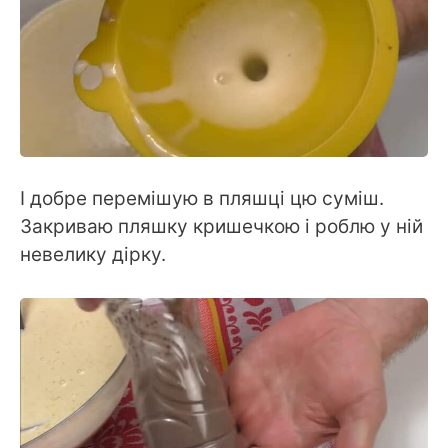
І добре перемішую в пляшці цю суміш.
Закриваю пляшку кришечкою і роблю у ній
невелику дірку.