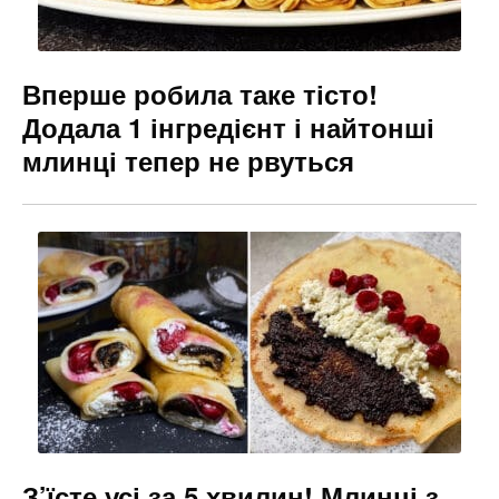
Вперше робила таке тісто!
Додала 1 інгредієнт і найтонші
млинці тепер не рвуться
З’їсте усі за 5 хвилин! Млинці з