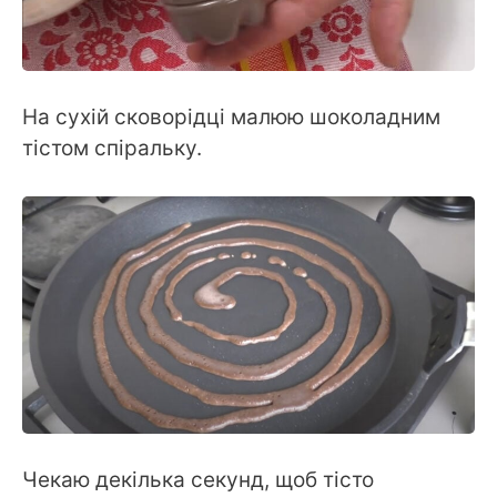
На сухій сковорідці малюю шоколадним
тістом спіральку.
Чекаю декілька секунд, щоб тісто