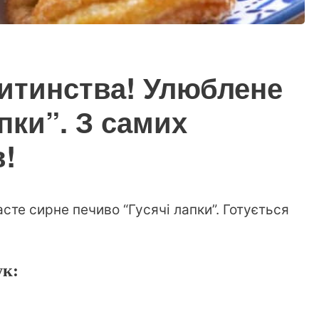
итинства! Улюблене
пки”. З самих
в!
сте сирне печиво “Гусячі лапки”. Готується
ук: