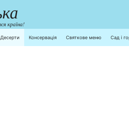
ька
ся країна!
Десерти
Консервація
Святкове меню
Сад і г