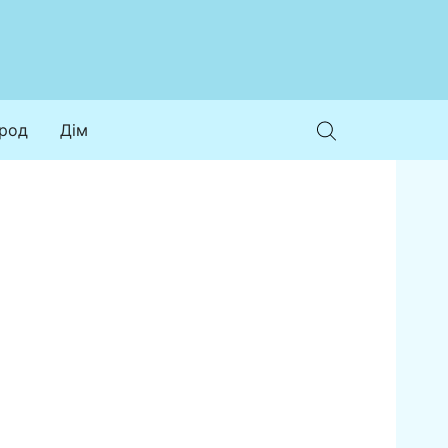
ород
Дім