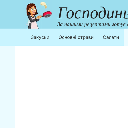
Перейти
Господин
до
контенту
За нашими рецептами готує в
Закуски
Основні страви
Салати