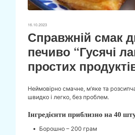
16.10.2023
Справжній смак д
печиво “Гусячі ла
простих продукті
Неймовірно смачне, м’яке та розсипча
швидко і легко, без проблем.
Інгредієнти приблизно на 40 шт
Борошно – 200 грам