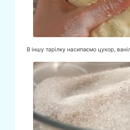
В іншу тарілку насипаємо цукор, ван