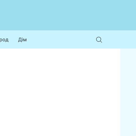
ород
Дім