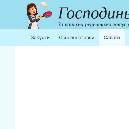
Перейти
Господин
до
контенту
За нашими рецептами готує в
Закуски
Основні страви
Салати