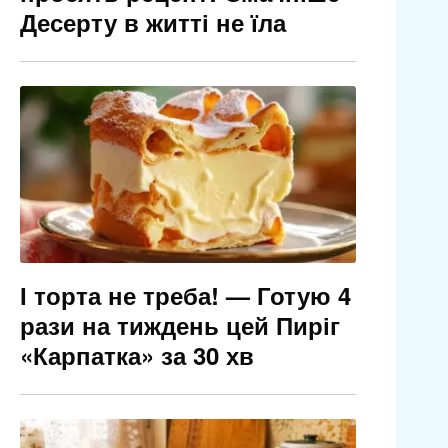
Десерту в житті не їла
І торта не треба! — Готую 4
рази на тиждень цей Пиріг
«Карпатка» за 30 хв