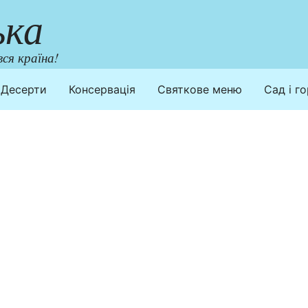
ька
ся країна!
Десерти
Консервація
Святкове меню
Сад і г