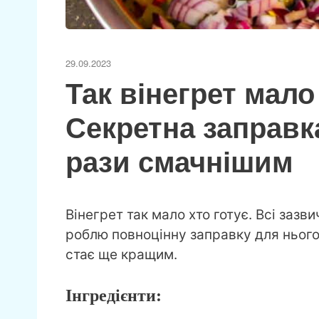
29.09.2023
Так вінегрет мало 
Секретна заправка
рази смачнішим
Вінегрет так мало хто готує. Всі зазв
роблю повноцінну заправку для нього
стає ще кращим.
Інгредієнти: