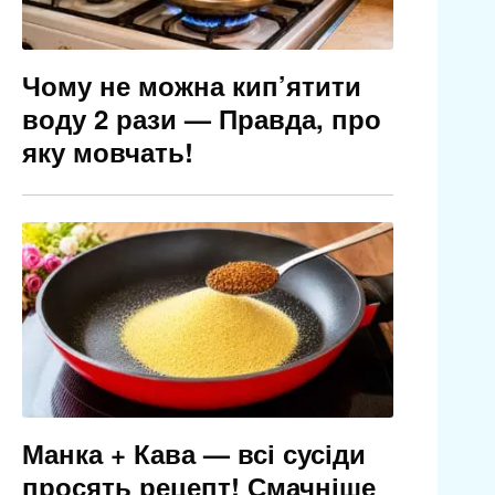
Чому не можна кип’ятити
воду 2 рази — Правда, про
яку мовчать!
Манка + Кава — всі сусіди
просять рецепт! Смачніше