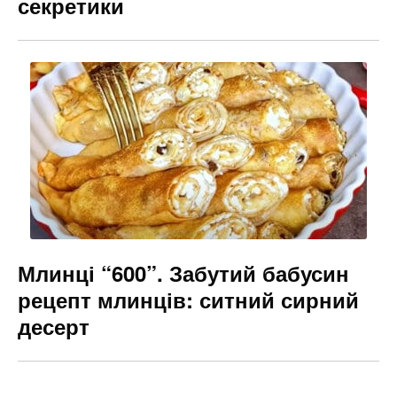
секретики
Млинці “600”. Забутий бабусин
рецепт млинців: ситний сирний
десерт