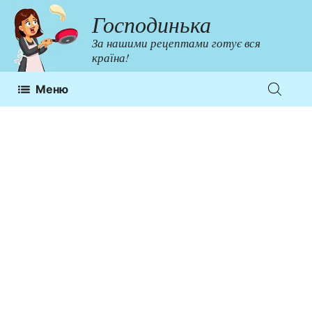
Перейти
Господинька
до
За нашими рецептами готує вся
контенту
країна!
Меню