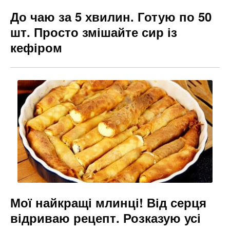
До чаю за 5 хвилин. Готую по 50
шт. Просто змішайте сир із
кефіром
Мої найкращі млинці! Від серця
відриваю рецепт. Розказую усі