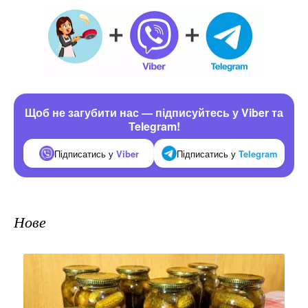
Щоб не загубити нас — підписуйтесь у Viber та
Telegram!
Підписатись у
Viber
Підписатись у
Telegram
Нове