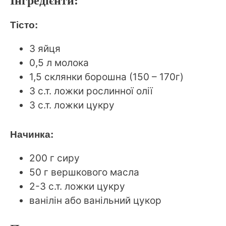
Інгредієнти:
Тісто:
3 яйця
0,5 л молока
1,5 склянки борошна (150 – 170г)
3 с.т. ложки рослинної олії
3 с.т. ложки цукру
Начинка:
200 г сиру
50 г вершкового масла
2-3 с.т. ложки цукру
ванілін або ванільний цукор