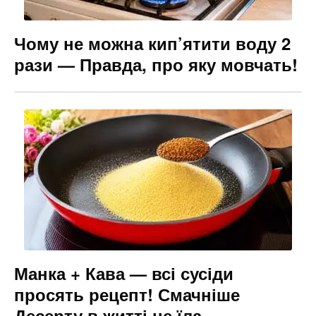
Чому не можна кип’ятити воду 2
рази — Правда, про яку мовчать!
Манка + Кава — всі сусіди
просять рецепт! Смачніше
Десерту в житті не їла