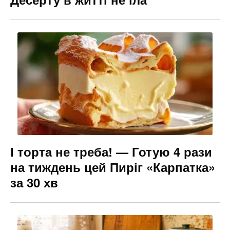
І торта не треба! — Готую 4 рази
на тиждень цей Пиріг «Карпатка»
за 30 хв