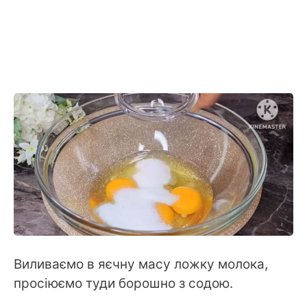
Виливаємо в яєчну масу ложку молока,
просіюємо туди борошно з содою.