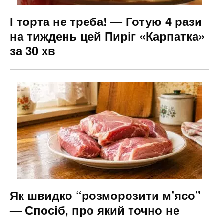
І торта не треба! — Готую 4 рази
на тиждень цей Пиріг «Карпатка»
за 30 хв
Як швидко “розморозити м’ясо”
— Спосіб, про який точно не