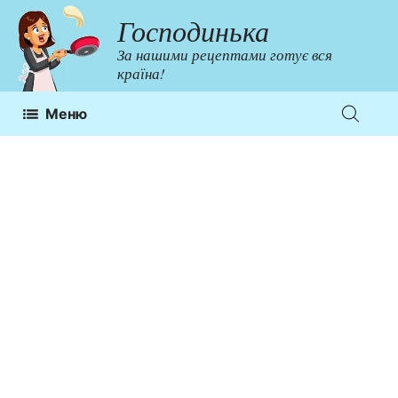
Перейти
Господинька
до
За нашими рецептами готує вся
контенту
країна!
Меню