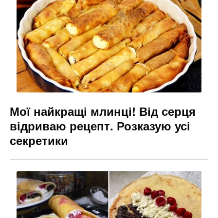
o
m
n
o
g
k
er
Мої найкращі млинці! Від серця
відриваю рецепт. Розказую усі
секретики