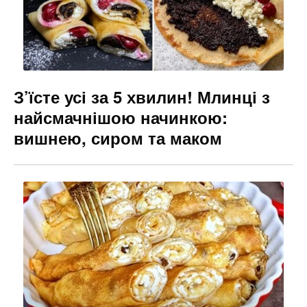
З’їсте усі за 5 хвилин! Млинці з
найсмачнішою начинкою:
вишнею, сиром та маком