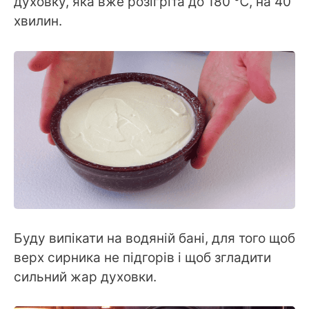
духовку, яка вже розігріта до 180 ℃, на 40
хвилин.
Буду випікати на водяній бані, для того щоб
верх сирника не підгорів і щоб згладити
сильний жар духовки.