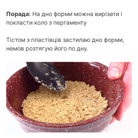
Порада:
На дно форми можна вирізати і
покласти коло з пергаменту
Тістом з пластівців застилаю дно форми,
немов розтягую його по дну.