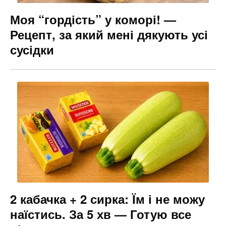
Моя “гордість” у коморі! —
Рецепт, за який мені дякують усі
сусідки
2 кабачка + 2 сирка: Їм і не можу
наїстись. За 5 хв — Готую все