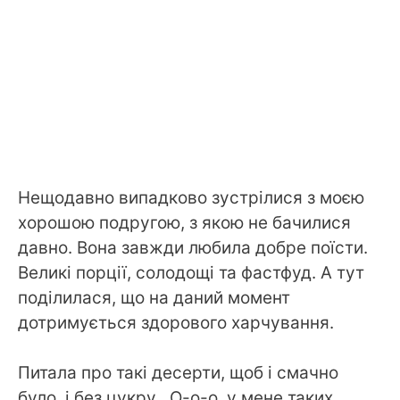
Нещодавно випадково зустрілися з моєю
хорошою подругою, з якою не бачилися
давно. Вона завжди любила добре поїсти.
Великі порції, солодощі та фастфуд. А тут
поділилася, що на даний момент
дотримується здорового харчування.
Питала про такі десерти, щоб і смачно
було, і без цукру . О-о-о, у мене таких