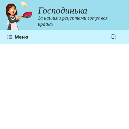
Перейти
Господинька
до
За нашими рецептами готує вся
контенту
країна!
Меню