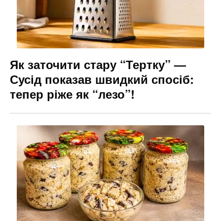
Як заточити стару “Тертку” —
Сусід показав швидкий спосіб:
тепер ріже як “лезо”!