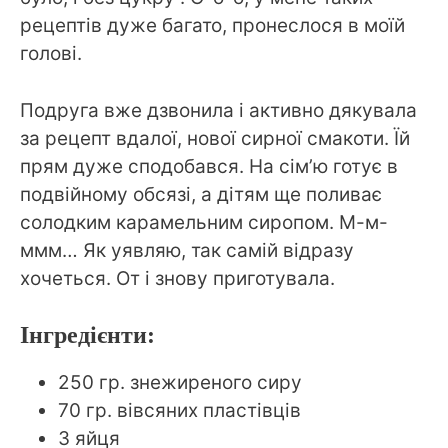
рецептів дуже багато, пронеслося в моїй
голові.
Подруга вже дзвонила і активно дякувала
за рецепт вдалої, нової сирної смакоти. Їй
прям дуже сподобався. На сім’ю готує в
подвійному обсязі, а дітям ще поливає
солодким карамельним сиропом. М-м-
ммм… Як уявляю, так самій відразу
хочеться. От і знову приготувала.
Інгредієнти:
250 гр. знежиреного сиру
70 гр. вівсяних пластівців
3 яйця