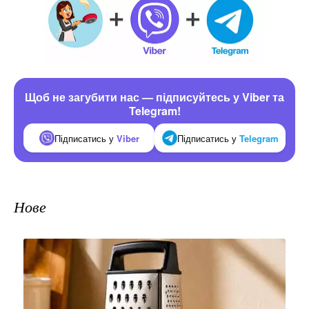
Щоб не загубити нас — підписуйтесь у Viber та
Telegram!
Підписатись у
Viber
Підписатись у
Telegram
Нове