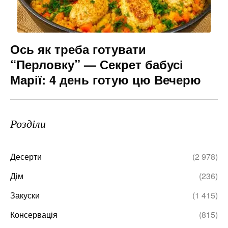
Ось як треба готувати
“Перловку” — Секрет бабусі
Марії: 4 день готую цю Вечерю
Розділи
Десерти
(2 978)
Дім
(236)
Закуски
(1 415)
Консервація
(815)