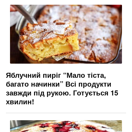
b
a
e
o
m
n
o
g
k
er
Яблучний пиріг “Мало тіста,
багато начинки” Всі продукти
завжди під рукою. Готується 15
хвилин!