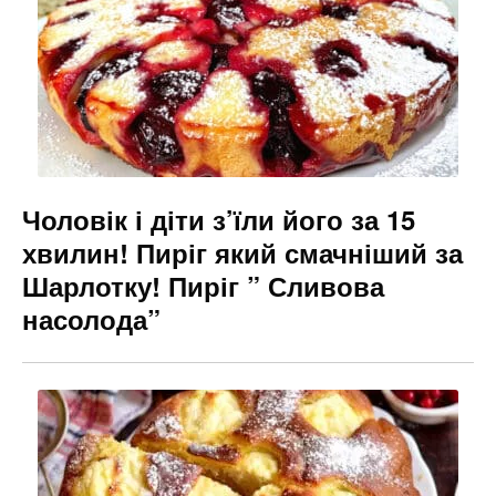
Чоловік і діти з’їли його за 15
хвилин! Пиріг який смачніший за
Шарлотку! Пиріг ” Сливова
насолода”