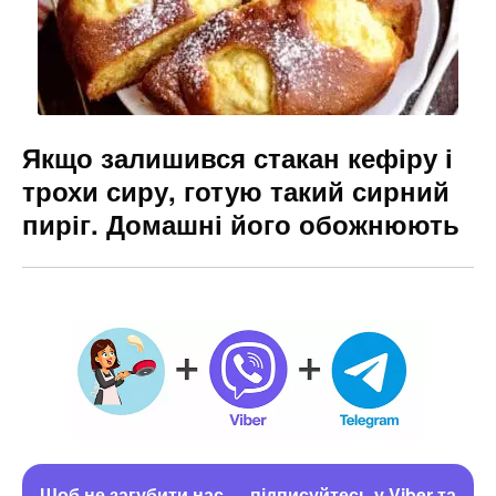
Якщо залишився стакан кефіру і
трохи сиру, готую такий сирний
пиріг. Домашні його обожнюють
Щоб не загубити нас — підписуйтесь у Viber та