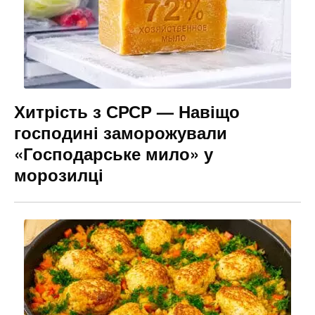
Хитрість з СРСР — Навіщо
господині заморожували
«Господарське мило» у
морозилці