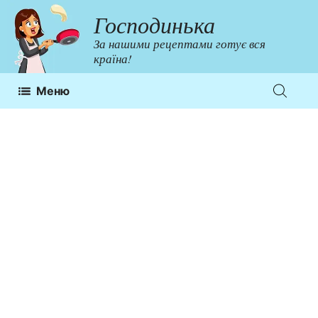
Перейти
Господинька
до
За нашими рецептами готує вся
контенту
країна!
Меню