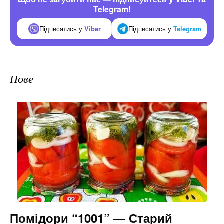
Telegram!
Підписатись у
Viber
Підписатись у
Telegram
Нове
Помідори “1001” — Старий