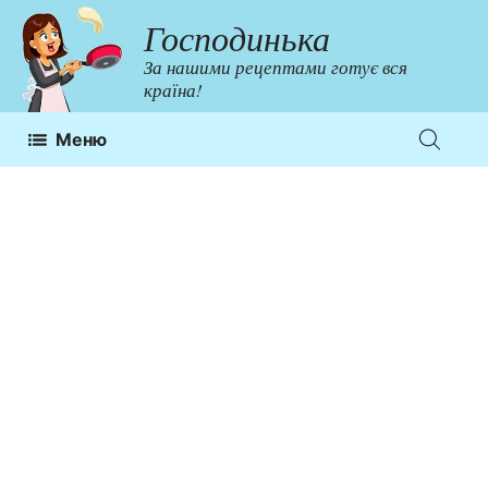
Перейти
Господинька
до
За нашими рецептами готує вся
контенту
країна!
Меню