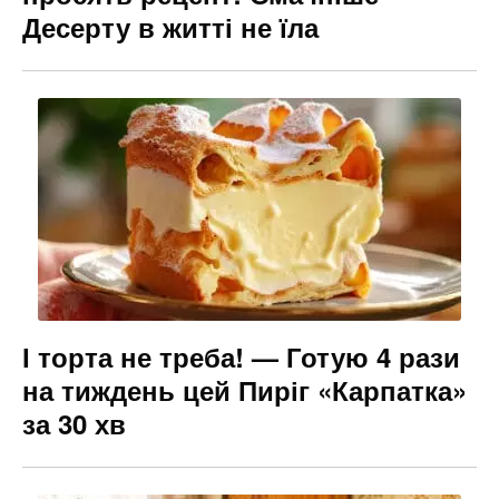
Десерту в житті не їла
І торта не треба! — Готую 4 рази
на тиждень цей Пиріг «Карпатка»
за 30 хв