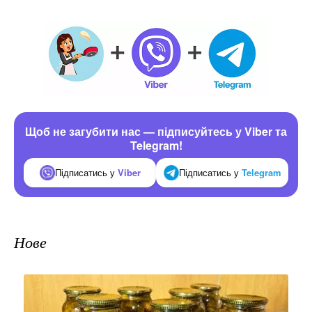
Щоб не загубити нас — підписуйтесь у Viber та
Telegram!
Підписатись у
Viber
Підписатись у
Telegram
Нове